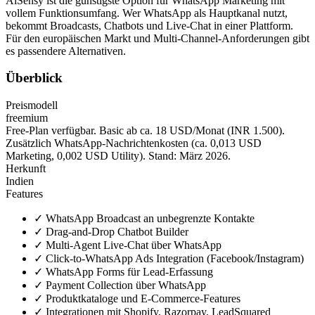
AiSensy ist die günstigste Option für WhatsApp Marketing mit
vollem Funktionsumfang. Wer WhatsApp als Hauptkanal nutzt,
bekommt Broadcasts, Chatbots und Live-Chat in einer Plattform.
Für den europäischen Markt und Multi-Channel-Anforderungen gibt
es passendere Alternativen.
Überblick
Preismodell
freemium
Free-Plan verfügbar. Basic ab ca. 18 USD/Monat (INR 1.500).
Zusätzlich WhatsApp-Nachrichtenkosten (ca. 0,013 USD
Marketing, 0,002 USD Utility). Stand: März 2026.
Herkunft
Indien
Features
✓
WhatsApp Broadcast an unbegrenzte Kontakte
✓
Drag-and-Drop Chatbot Builder
✓
Multi-Agent Live-Chat über WhatsApp
✓
Click-to-WhatsApp Ads Integration (Facebook/Instagram)
✓
WhatsApp Forms für Lead-Erfassung
✓
Payment Collection über WhatsApp
✓
Produktkataloge und E-Commerce-Features
✓
Integrationen mit Shopify, Razorpay, LeadSquared