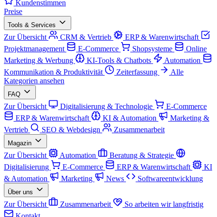
Kundenstimmen
Preise
Tools & Services
Zur Übersicht
CRM & Vertrieb
ERP & Warenwirtschaft
Projektmanagement
E-Commerce
Shopsysteme
Online
Marketing & Werbung
KI-Tools & Chatbots
Automation
Kommunikation & Produktivität
Zeiterfassung
Alle
Kategorien ansehen
FAQ
Zur Übersicht
Digitalisierung & Technologie
E-Commerce
ERP & Warenwirtschaft
KI & Automation
Marketing &
Vertrieb
SEO & Webdesign
Zusammenarbeit
Magazin
Zur Übersicht
Automation
Beratung & Strategie
Digitalisierung
E-Commerce
ERP & Warenwirtschaft
KI
& Automation
Marketing
News
Softwareentwicklung
Über uns
Zur Übersicht
Zusammenarbeit
So arbeiten wir langfristig
Kontakt