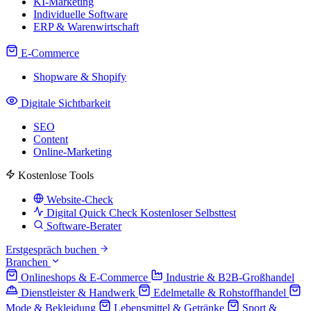
KI-Marketing
Individuelle Software
ERP & Warenwirtschaft
E-Commerce
Shopware & Shopify
Digitale Sichtbarkeit
SEO
Content
Online-Marketing
Kostenlose Tools
Website-Check
Digital Quick Check
Kostenloser Selbsttest
Software-Berater
Erstgespräch buchen
Branchen
Onlineshops & E-Commerce
Industrie & B2B-Großhandel
Dienstleister & Handwerk
Edelmetalle & Rohstoffhandel
Mode & Bekleidung
Lebensmittel & Getränke
Sport &