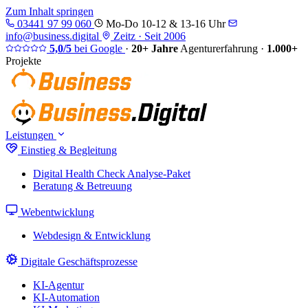
Zum Inhalt springen
03441 97 99 060
Mo-Do 10-12 & 13-16 Uhr
info@business.digital
Zeitz · Seit 2006
5,0/5
bei Google
·
20+ Jahre
Agenturerfahrung
·
1.000+
Projekte
Leistungen
Einstieg & Begleitung
Digital Health Check
Analyse-Paket
Beratung & Betreuung
Webentwicklung
Webdesign & Entwicklung
Digitale Geschäftsprozesse
KI-Agentur
KI-Automation