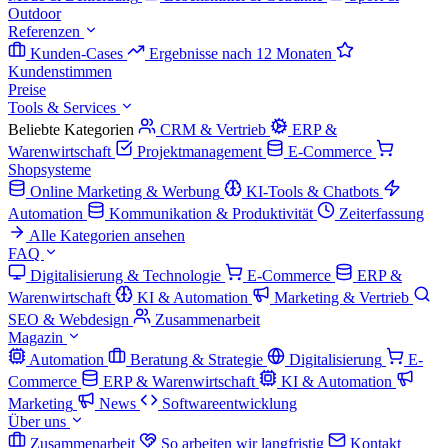
Outdoor
Referenzen
Kunden-Cases
Ergebnisse nach 12 Monaten
Kundenstimmen
Preise
Tools & Services
Beliebte Kategorien
CRM & Vertrieb
ERP &
Warenwirtschaft
Projektmanagement
E-Commerce
Shopsysteme
Online Marketing & Werbung
KI-Tools & Chatbots
Automation
Kommunikation & Produktivität
Zeiterfassung
Alle Kategorien ansehen
FAQ
Digitalisierung & Technologie
E-Commerce
ERP &
Warenwirtschaft
KI & Automation
Marketing & Vertrieb
SEO & Webdesign
Zusammenarbeit
Magazin
Automation
Beratung & Strategie
Digitalisierung
E-
Commerce
ERP & Warenwirtschaft
KI & Automation
Marketing
News
Softwareentwicklung
Über uns
Zusammenarbeit
So arbeiten wir langfristig
Kontakt