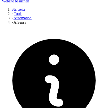
Website besuchen
Startseite
›
Tools
›
Automation
›
AiSensy