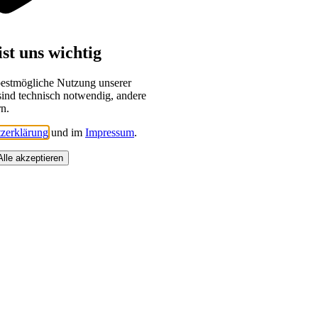
st uns wichtig
bestmögliche Nutzung unserer
sind technisch notwendig, andere
rn.
zerklärung
und im
Impressum
.
Alle akzeptieren