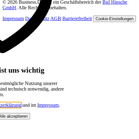
© 2026 Business.Digital, ein Geschäftsbereich der
BuI Hinsche
GmbH
. Alle Rechte vorbehalten.
Impressum
Datenschutz
AGB
Barrierefreiheit
Cookie-Einstellungen
st uns wichtig
bestmögliche Nutzung unserer
sind technisch notwendig, andere
rn.
zerklärung
und im
Impressum
.
Alle akzeptieren