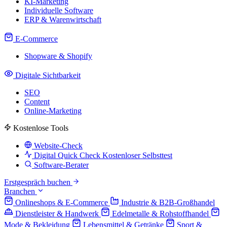
KI-Marketing
Individuelle Software
ERP & Warenwirtschaft
E-Commerce
Shopware & Shopify
Digitale Sichtbarkeit
SEO
Content
Online-Marketing
Kostenlose Tools
Website-Check
Digital Quick Check
Kostenloser Selbsttest
Software-Berater
Erstgespräch buchen
Branchen
Onlineshops & E-Commerce
Industrie & B2B-Großhandel
Dienstleister & Handwerk
Edelmetalle & Rohstoffhandel
Mode & Bekleidung
Lebensmittel & Getränke
Sport &