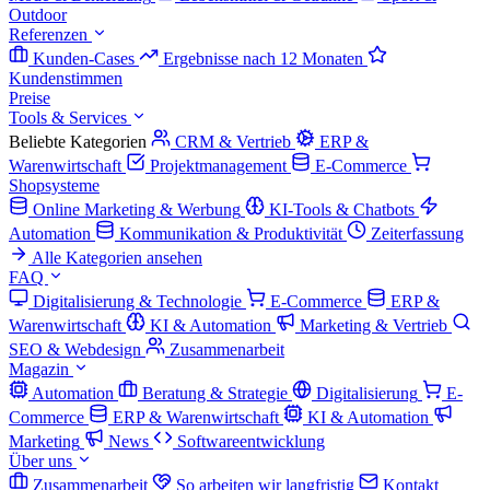
Outdoor
Referenzen
Kunden-Cases
Ergebnisse nach 12 Monaten
Kundenstimmen
Preise
Tools & Services
Beliebte Kategorien
CRM & Vertrieb
ERP &
Warenwirtschaft
Projektmanagement
E-Commerce
Shopsysteme
Online Marketing & Werbung
KI-Tools & Chatbots
Automation
Kommunikation & Produktivität
Zeiterfassung
Alle Kategorien ansehen
FAQ
Digitalisierung & Technologie
E-Commerce
ERP &
Warenwirtschaft
KI & Automation
Marketing & Vertrieb
SEO & Webdesign
Zusammenarbeit
Magazin
Automation
Beratung & Strategie
Digitalisierung
E-
Commerce
ERP & Warenwirtschaft
KI & Automation
Marketing
News
Softwareentwicklung
Über uns
Zusammenarbeit
So arbeiten wir langfristig
Kontakt