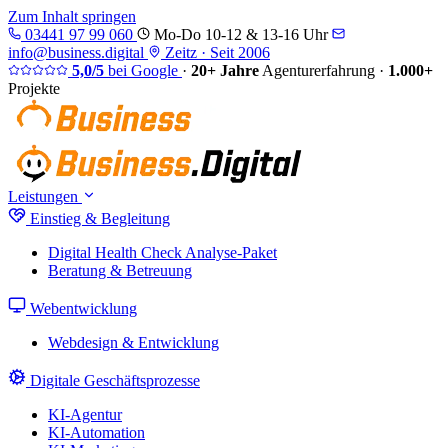
Zum Inhalt springen
03441 97 99 060
Mo-Do 10-12 & 13-16 Uhr
info@business.digital
Zeitz · Seit 2006
5,0/5
bei Google
·
20+ Jahre
Agenturerfahrung
·
1.000+
Projekte
Leistungen
Einstieg & Begleitung
Digital Health Check
Analyse-Paket
Beratung & Betreuung
Webentwicklung
Webdesign & Entwicklung
Digitale Geschäftsprozesse
KI-Agentur
KI-Automation