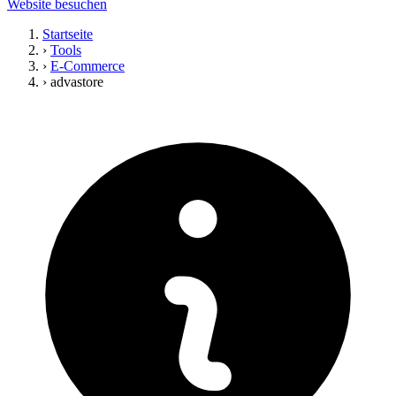
Website besuchen
Startseite
›
Tools
›
E-Commerce
›
advastore