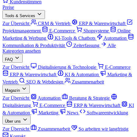
Kundenstimmen
Preise
Tools & Services
Zur Übersicht
CRM & Vertrieb
ERP & Warenwirtschaft
Projektmanagement
E-Commerce
Shopsysteme
Online
Marketing & Werbung
KI-Tools & Chatbots
Automation
Kommunikation & Produktivität
Zeiterfassung
Alle
Kategorien ansehen
FAQ
Zur Übersicht
Digitalisierung & Technologie
E-Commerce
ERP & Warenwirtschaft
KI & Automation
Marketing &
Vertrieb
SEO & Webdesign
Zusammenarbeit
Magazin
Zur Übersicht
Automation
Beratung & Strategie
Digitalisierung
E-Commerce
ERP & Warenwirtschaft
KI
& Automation
Marketing
News
Softwareentwicklung
Über uns
Zur Übersicht
Zusammenarbeit
So arbeiten wir langfristig
Kontakt