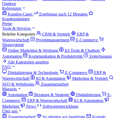
Outdoor
Referenzen
Kunden-Cases
Ergebnisse nach 12 Monaten
Kundenstimmen
Preise
Tools & Services
Beliebte Kategorien
CRM & Vertrieb
ERP &
Warenwirtschaft
Projektmanagement
E-Commerce
Shopsysteme
Online Marketing & Werbung
KI-Tools & Chatbots
Automation
Kommunikation & Produktivität
Zeiterfassung
Alle Kategorien ansehen
FAQ
Digitalisierung & Technologie
E-Commerce
ERP &
Warenwirtschaft
KI & Automation
Marketing & Vertrieb
SEO & Webdesign
Zusammenarbeit
Magazin
Automation
Beratung & Strategie
Digitalisierung
E-
Commerce
ERP & Warenwirtschaft
KI & Automation
Marketing
News
Softwareentwicklung
Über uns
Zusammenarbeit
So arbeiten wir langfristig
Kontakt