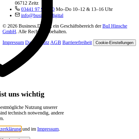
06712 Zeitz
03441 97 99 060
Mo–Do 10–12 & 13–16 Uhr
info@business.digital
© 2026 Business.Digital, ein Geschäftsbereich der
BuI Hinsche
GmbH
. Alle Rechte vorbehalten.
Impressum
Datenschutz
AGB
Barrierefreiheit
Cookie-Einstellungen
st uns wichtig
bestmögliche Nutzung unserer
sind technisch notwendig, andere
rn.
zerklärung
und im
Impressum
.