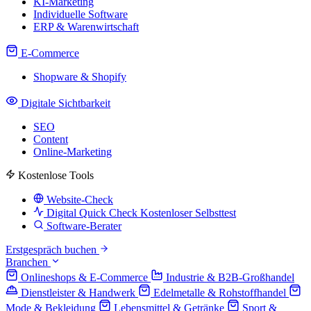
KI-Marketing
Individuelle Software
ERP & Warenwirtschaft
E-Commerce
Shopware & Shopify
Digitale Sichtbarkeit
SEO
Content
Online-Marketing
Kostenlose Tools
Website-Check
Digital Quick Check
Kostenloser Selbsttest
Software-Berater
Erstgespräch buchen
Branchen
Onlineshops & E-Commerce
Industrie & B2B-Großhandel
Dienstleister & Handwerk
Edelmetalle & Rohstoffhandel
Mode & Bekleidung
Lebensmittel & Getränke
Sport &