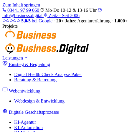
Zum Inhalt springen
03441 97 99 060
Mo-Do 10-12 & 13-16 Uhr
info@business.digital
Zeitz · Seit 2006
5,0/5
bei Google
·
20+ Jahre
Agenturerfahrung
·
1.000+
Projekte
Leistungen
Einstieg & Begleitung
Digital Health Check
Analyse-Paket
Beratung & Betreuung
Webentwicklung
Webdesign & Entwicklung
Digitale Geschäftsprozesse
KI-Agentur
KI-Automation