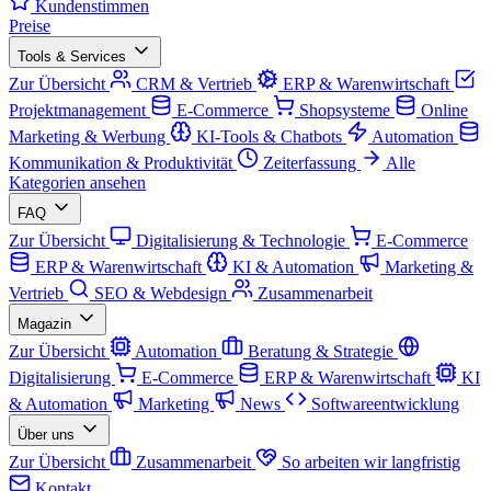
Kundenstimmen
Preise
Tools & Services
Zur Übersicht
CRM & Vertrieb
ERP & Warenwirtschaft
Projektmanagement
E-Commerce
Shopsysteme
Online
Marketing & Werbung
KI-Tools & Chatbots
Automation
Kommunikation & Produktivität
Zeiterfassung
Alle
Kategorien ansehen
FAQ
Zur Übersicht
Digitalisierung & Technologie
E-Commerce
ERP & Warenwirtschaft
KI & Automation
Marketing &
Vertrieb
SEO & Webdesign
Zusammenarbeit
Magazin
Zur Übersicht
Automation
Beratung & Strategie
Digitalisierung
E-Commerce
ERP & Warenwirtschaft
KI
& Automation
Marketing
News
Softwareentwicklung
Über uns
Zur Übersicht
Zusammenarbeit
So arbeiten wir langfristig
Kontakt