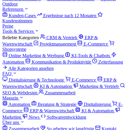
Outdoor
Referenzen
Kunden-Cases
Ergebnisse nach 12 Monaten
Kundenstimmen
Preise
Tools & Services
Beliebte Kategorien
CRM & Vertrieb
ERP &
Warenwirtschaft
Projektmanagement
E-Commerce
Shopsysteme
Online Marketing & Werbung
KI-Tools & Chatbots
Automation
Kommunikation & Produktivität
Zeiterfassung
Alle Kategorien ansehen
FAQ
Digitalisierung & Technologie
E-Commerce
ERP &
Warenwirtschaft
KI & Automation
Marketing & Vertrieb
SEO & Webdesign
Zusammenarbeit
Magazin
Automation
Beratung & Strategie
Digitalisierung
E-
Commerce
ERP & Warenwirtschaft
KI & Automation
Marketing
News
Softwareentwicklung
Über uns
Zusammenarbeit
So arbeiten wir langfristig
Kontakt