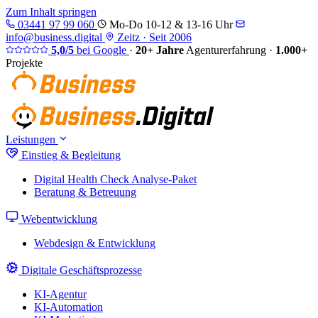
Zum Inhalt springen
03441 97 99 060
Mo-Do 10-12 & 13-16 Uhr
info@business.digital
Zeitz · Seit 2006
5,0/5
bei Google
·
20+ Jahre
Agenturerfahrung
·
1.000+
Projekte
Leistungen
Einstieg & Begleitung
Digital Health Check
Analyse-Paket
Beratung & Betreuung
Webentwicklung
Webdesign & Entwicklung
Digitale Geschäftsprozesse
KI-Agentur
KI-Automation