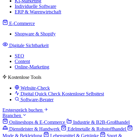
KI-Marketing
Individuelle Software
ERP & Warenwirtschaft
E-Commerce
Shopware & Shopify
Digitale Sichtbarkeit
SEO
Content
Online-Marketing
Kostenlose Tools
Website-Check
Digital Quick Check
Kostenloser Selbsttest
Software-Berater
Erstgespräch buchen
Branchen
Onlineshops & E-Commerce
Industrie & B2B-Großhandel
Dienstleister & Handwerk
Edelmetalle & Rohstoffhandel
Mode & Bekleidung
Lebensmittel & Getränke
Sport &