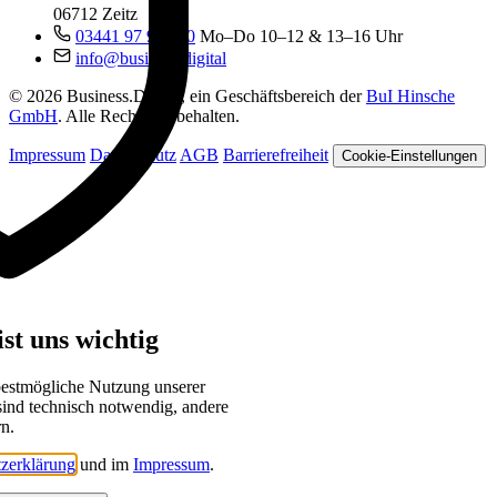
06712 Zeitz
03441 97 99 060
Mo–Do 10–12 & 13–16 Uhr
info@business.digital
© 2026 Business.Digital, ein Geschäftsbereich der
BuI Hinsche
GmbH
. Alle Rechte vorbehalten.
Impressum
Datenschutz
AGB
Barrierefreiheit
Cookie-Einstellungen
st uns wichtig
bestmögliche Nutzung unserer
sind technisch notwendig, andere
rn.
zerklärung
und im
Impressum
.