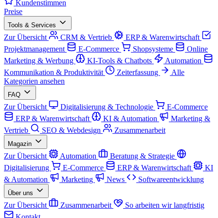
Kundenstimmen
Preise
Tools & Services
Zur Übersicht
CRM & Vertrieb
ERP & Warenwirtschaft
Projektmanagement
E-Commerce
Shopsysteme
Online
Marketing & Werbung
KI-Tools & Chatbots
Automation
Kommunikation & Produktivität
Zeiterfassung
Alle
Kategorien ansehen
FAQ
Zur Übersicht
Digitalisierung & Technologie
E-Commerce
ERP & Warenwirtschaft
KI & Automation
Marketing &
Vertrieb
SEO & Webdesign
Zusammenarbeit
Magazin
Zur Übersicht
Automation
Beratung & Strategie
Digitalisierung
E-Commerce
ERP & Warenwirtschaft
KI
& Automation
Marketing
News
Softwareentwicklung
Über uns
Zur Übersicht
Zusammenarbeit
So arbeiten wir langfristig
Kontakt