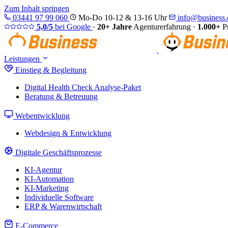
Zum Inhalt springen
03441 97 99 060
Mo-Do 10-12 & 13-16 Uhr
info@business.d
5,0/5
bei Google
·
20+ Jahre
Agenturerfahrung
·
1.000+
Pr
Leistungen
Einstieg & Begleitung
Digital Health Check
Analyse-Paket
Beratung & Betreuung
Webentwicklung
Webdesign & Entwicklung
Digitale Geschäftsprozesse
KI-Agentur
KI-Automation
KI-Marketing
Individuelle Software
ERP & Warenwirtschaft
E-Commerce