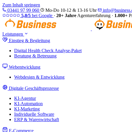
Zum Inhalt springen
03441 97 99 060
Mo-Do 10-12 & 13-16 Uhr
info@business.d
5,0/5
bei Google
·
20+ Jahre
Agenturerfahrung
·
1.000+
Pr
Leistungen
Einstieg & Begleitung
Digital Health Check
Analyse-Paket
Beratung & Betreuung
Webentwicklung
Webdesign & Entwicklung
Digitale Geschäftsprozesse
KI-Agentur
KI-Automation
KI-Marketing
Individuelle Software
ERP & Warenwirtschaft
E-Commerce