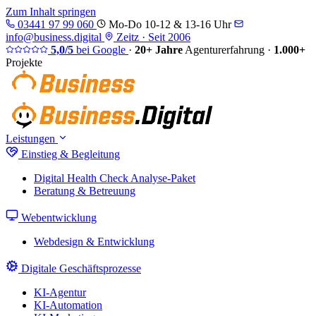
Zum Inhalt springen
03441 97 99 060
Mo-Do 10-12 & 13-16 Uhr
info@business.digital
Zeitz · Seit 2006
5,0/5
bei Google
·
20+ Jahre
Agenturerfahrung
·
1.000+
Projekte
Leistungen
Einstieg & Begleitung
Digital Health Check
Analyse-Paket
Beratung & Betreuung
Webentwicklung
Webdesign & Entwicklung
Digitale Geschäftsprozesse
KI-Agentur
KI-Automation