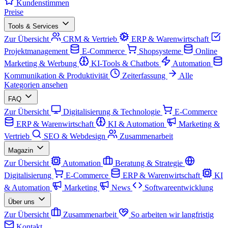
Kundenstimmen
Preise
Tools & Services
Zur Übersicht
CRM & Vertrieb
ERP & Warenwirtschaft
Projektmanagement
E-Commerce
Shopsysteme
Online
Marketing & Werbung
KI-Tools & Chatbots
Automation
Kommunikation & Produktivität
Zeiterfassung
Alle
Kategorien ansehen
FAQ
Zur Übersicht
Digitalisierung & Technologie
E-Commerce
ERP & Warenwirtschaft
KI & Automation
Marketing &
Vertrieb
SEO & Webdesign
Zusammenarbeit
Magazin
Zur Übersicht
Automation
Beratung & Strategie
Digitalisierung
E-Commerce
ERP & Warenwirtschaft
KI
& Automation
Marketing
News
Softwareentwicklung
Über uns
Zur Übersicht
Zusammenarbeit
So arbeiten wir langfristig
Kontakt