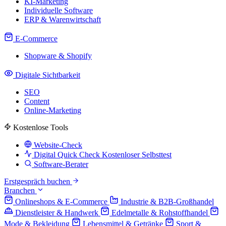
KI-Marketing
Individuelle Software
ERP & Warenwirtschaft
E-Commerce
Shopware & Shopify
Digitale Sichtbarkeit
SEO
Content
Online-Marketing
Kostenlose Tools
Website-Check
Digital Quick Check
Kostenloser Selbsttest
Software-Berater
Erstgespräch buchen
Branchen
Onlineshops & E-Commerce
Industrie & B2B-Großhandel
Dienstleister & Handwerk
Edelmetalle & Rohstoffhandel
Mode & Bekleidung
Lebensmittel & Getränke
Sport &