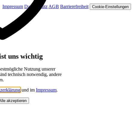
Impressum
Datenschutz
AGB
Barrierefreiheit
Cookie-Einstellungen
st uns wichtig
bestmögliche Nutzung unserer
sind technisch notwendig, andere
rn.
zerklärung
und im
Impressum
.
Alle akzeptieren