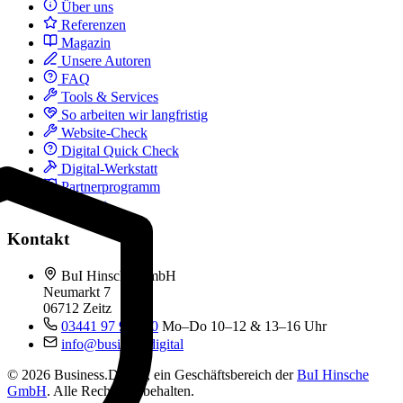
Über uns
Referenzen
Magazin
Unsere Autoren
FAQ
Tools & Services
So arbeiten wir langfristig
Website-Check
Digital Quick Check
Digital-Werkstatt
Partnerprogramm
Kontakt
Kontakt
BuI Hinsche GmbH
Neumarkt 7
06712 Zeitz
03441 97 99 060
Mo–Do 10–12 & 13–16 Uhr
info@business.digital
© 2026 Business.Digital, ein Geschäftsbereich der
BuI Hinsche
GmbH
. Alle Rechte vorbehalten.