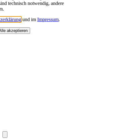
sind technisch notwendig, andere
rn.
zerklärung
und im
Impressum
.
Alle akzeptieren