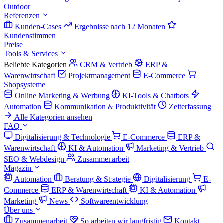
Outdoor
Referenzen
Kunden-Cases
Ergebnisse nach 12 Monaten
Kundenstimmen
Preise
Tools & Services
Beliebte Kategorien
CRM & Vertrieb
ERP &
Warenwirtschaft
Projektmanagement
E-Commerce
Shopsysteme
Online Marketing & Werbung
KI-Tools & Chatbots
Automation
Kommunikation & Produktivität
Zeiterfassung
Alle Kategorien ansehen
FAQ
Digitalisierung & Technologie
E-Commerce
ERP &
Warenwirtschaft
KI & Automation
Marketing & Vertrieb
SEO & Webdesign
Zusammenarbeit
Magazin
Automation
Beratung & Strategie
Digitalisierung
E-
Commerce
ERP & Warenwirtschaft
KI & Automation
Marketing
News
Softwareentwicklung
Über uns
Zusammenarbeit
So arbeiten wir langfristig
Kontakt