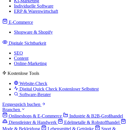
KI-Marketing
Individuelle Software
ERP & Warenwirtschaft
E-Commerce
Shopware & Shopify
Digitale Sichtbarkeit
SEO
Content
Online-Marketing
Kostenlose Tools
Website-Check
Digital Quick Check
Kostenloser Selbsttest
Software-Berater
Erstgespräch buchen
Branchen
Onlineshops & E-Commerce
Industrie & B2B-Großhandel
Dienstleister & Handwerk
Edelmetalle & Rohstoffhandel
Mode & Bekleidung
Lebensmittel & Getränke
Sport &