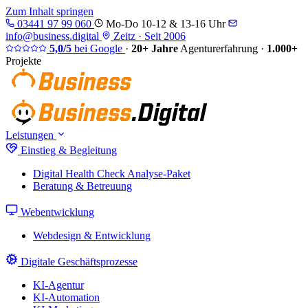
Zum Inhalt springen
03441 97 99 060
Mo-Do 10-12 & 13-16 Uhr
info@business.digital
Zeitz · Seit 2006
5,0/5
bei Google
·
20+ Jahre
Agenturerfahrung
·
1.000+
Projekte
Leistungen
Einstieg & Begleitung
Digital Health Check
Analyse-Paket
Beratung & Betreuung
Webentwicklung
Webdesign & Entwicklung
Digitale Geschäftsprozesse
KI-Agentur
KI-Automation