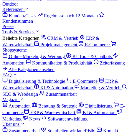
Outdoor
Referenzen
Kunden-Cases
Ergebnisse nach 12 Monaten
Kundenstimmen
Preise
Tools & Services
Beliebte Kategorien
CRM & Vertrieb
ERP &
Warenwirtschaft
Projektmanagement
E-Commerce
Shopsysteme
Online Marketing & Werbung
KI-Tools & Chatbots
Automation
Kommunikation & Produktivität
Zeiterfassung
Alle Kategorien ansehen
FAQ
Digitalisierung & Technologie
E-Commerce
ERP &
Warenwirtschaft
KI & Automation
Marketing & Vertrieb
SEO & Webdesign
Zusammenarbeit
Magazin
Automation
Beratung & Strategie
Digitalisierung
E-
Commerce
ERP & Warenwirtschaft
KI & Automation
Marketing
News
Softwareentwicklung
Über uns
Zusammenarbeit
So arbeiten wir langfristig
Kontakt