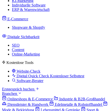
KI-Marketing
Individuelle Software
ERP & Warenwirtschaft
E-Commerce
Shopware & Shopify
Digitale Sichtbarkeit
SEO
Content
Online-Marketing
Kostenlose Tools
Website-Check
Digital Quick Check
Kostenloser Selbsttest
Software-Berater
Erstgespräch buchen
Branchen
Onlineshops & E-Commerce
Industrie & B2B-Großhandel
Dienstleister & Handwerk
Edelmetalle & Rohstoffhandel
Mode & Bekleidung
Lebensmittel & Getränke
Sport &