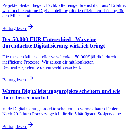
Projekte bleiben liegen, Fachkräftemangel bremst dich aus? Erfahre,
warum eine externe Digitalabteilung oft die effizientere Lösung für
den Mittelstand ist.
Beitrag lesen
Der 50.000 EUR Unterschied - Was eine
durchdachte Digitalisierung wirklich bringt
Die meisten Mittelständler verschenken 50.000€ jährlich durch
ineffiziente Prozesse. Wir zeigen dir mit konkreten
Rechenbeispielen, wo dein Geld versickert.
Beitrag lesen
Warum Digitalisierungsprojekte scheitern und wie
du es besser machst
Viele Digitalisierungsprojekte scheitern an vermeidbaren Fehlern.
Nach 20 Jahren Praxis zeige ich dir die 5 häufigsten Stolpersteine.
Beitrag lesen