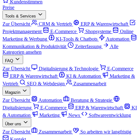
Kundenstimmen
Preise
Tools & Services
Zur Übersicht
CRM & Vertrieb
ERP & Warenwirtschaft
Projektmanagement
E-Commerce
Shopsysteme
Online
Marketing & Werbung
KI-Tools & Chatbots
Automation
Kommunikation & Produktivität
Zeiterfassung
Alle
Kategorien ansehen
FAQ
Zur Übersicht
Digitalisierung & Technologie
E-Commerce
ERP & Warenwirtschaft
KI & Automation
Marketing &
Vertrieb
SEO & Webdesign
Zusammenarbeit
Magazin
Zur Übersicht
Automation
Beratung & Strategie
Digitalisierung
E-Commerce
ERP & Warenwirtschaft
KI
& Automation
Marketing
News
Softwareentwicklung
Über uns
Zur Übersicht
Zusammenarbeit
So arbeiten wir langfristig
Kontakt