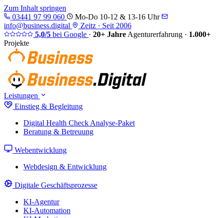
Zum Inhalt springen
03441 97 99 060
Mo-Do 10-12 & 13-16 Uhr
info@business.digital
Zeitz · Seit 2006
5,0/5
bei Google
·
20+ Jahre
Agenturerfahrung
·
1.000+
Projekte
Leistungen
Einstieg & Begleitung
Digital Health Check
Analyse-Paket
Beratung & Betreuung
Webentwicklung
Webdesign & Entwicklung
Digitale Geschäftsprozesse
KI-Agentur
KI-Automation