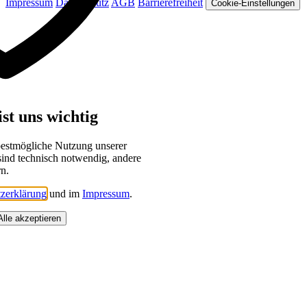
Impressum
Datenschutz
AGB
Barrierefreiheit
Cookie-Einstellungen
st uns wichtig
bestmögliche Nutzung unserer
sind technisch notwendig, andere
rn.
zerklärung
und im
Impressum
.
Alle akzeptieren