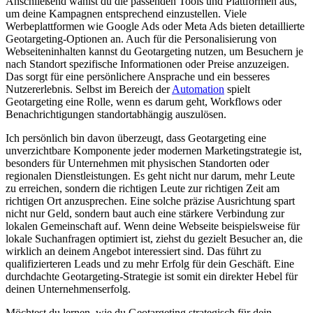
Anschließend wählst du die passenden Tools und Plattformen aus,
um deine Kampagnen entsprechend einzustellen. Viele
Werbeplattformen wie Google Ads oder Meta Ads bieten detaillierte
Geotargeting-Optionen an. Auch für die Personalisierung von
Webseiteninhalten kannst du Geotargeting nutzen, um Besuchern je
nach Standort spezifische Informationen oder Preise anzuzeigen.
Das sorgt für eine persönlichere Ansprache und ein besseres
Nutzererlebnis. Selbst im Bereich der
Automation
spielt
Geotargeting eine Rolle, wenn es darum geht, Workflows oder
Benachrichtigungen standortabhängig auszulösen.
Ich persönlich bin davon überzeugt, dass Geotargeting eine
unverzichtbare Komponente jeder modernen Marketingstrategie ist,
besonders für Unternehmen mit physischen Standorten oder
regionalen Dienstleistungen. Es geht nicht nur darum, mehr Leute
zu erreichen, sondern die richtigen Leute zur richtigen Zeit am
richtigen Ort anzusprechen. Eine solche präzise Ausrichtung spart
nicht nur Geld, sondern baut auch eine stärkere Verbindung zur
lokalen Gemeinschaft auf. Wenn deine Webseite beispielsweise für
lokale Suchanfragen optimiert ist, ziehst du gezielt Besucher an, die
wirklich an deinem Angebot interessiert sind. Das führt zu
qualifizierteren Leads und zu mehr Erfolg für dein Geschäft. Eine
durchdachte Geotargeting-Strategie ist somit ein direkter Hebel für
deinen Unternehmenserfolg.
Möchtest du lernen, wie du Geotargeting strategisch für dein