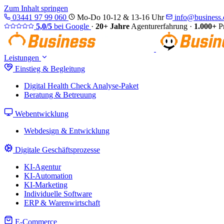
Zum Inhalt springen
03441 97 99 060
Mo-Do 10-12 & 13-16 Uhr
info@business.d
5,0/5
bei Google
·
20+ Jahre
Agenturerfahrung
·
1.000+
Pr
Leistungen
Einstieg & Begleitung
Digital Health Check
Analyse-Paket
Beratung & Betreuung
Webentwicklung
Webdesign & Entwicklung
Digitale Geschäftsprozesse
KI-Agentur
KI-Automation
KI-Marketing
Individuelle Software
ERP & Warenwirtschaft
E-Commerce