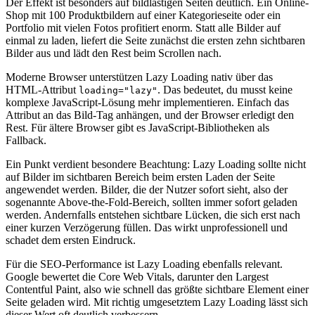
Der Effekt ist besonders auf bildlastigen Seiten deutlich. Ein Online-
Shop mit 100 Produktbildern auf einer Kategorieseite oder ein
Portfolio mit vielen Fotos profitiert enorm. Statt alle Bilder auf
einmal zu laden, liefert die Seite zunächst die ersten zehn sichtbaren
Bilder aus und lädt den Rest beim Scrollen nach.
Moderne Browser unterstützen Lazy Loading nativ über das
HTML-Attribut
. Das bedeutet, du musst keine
loading="lazy"
komplexe JavaScript-Lösung mehr implementieren. Einfach das
Attribut an das Bild-Tag anhängen, und der Browser erledigt den
Rest. Für ältere Browser gibt es JavaScript-Bibliotheken als
Fallback.
Ein Punkt verdient besondere Beachtung: Lazy Loading sollte nicht
auf Bilder im sichtbaren Bereich beim ersten Laden der Seite
angewendet werden. Bilder, die der Nutzer sofort sieht, also der
sogenannte Above-the-Fold-Bereich, sollten immer sofort geladen
werden. Andernfalls entstehen sichtbare Lücken, die sich erst nach
einer kurzen Verzögerung füllen. Das wirkt unprofessionell und
schadet dem ersten Eindruck.
Für die SEO-Performance ist Lazy Loading ebenfalls relevant.
Google bewertet die Core Web Vitals, darunter den Largest
Contentful Paint, also wie schnell das größte sichtbare Element einer
Seite geladen wird. Mit richtig umgesetztem Lazy Loading lässt sich
dieser Wert oft deutlich verbessern.