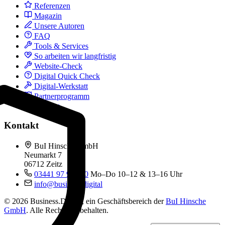
Referenzen
Magazin
Unsere Autoren
FAQ
Tools & Services
So arbeiten wir langfristig
Website-Check
Digital Quick Check
Digital-Werkstatt
Partnerprogramm
Kontakt
Kontakt
BuI Hinsche GmbH
Neumarkt 7
06712 Zeitz
03441 97 99 060
Mo–Do 10–12 & 13–16 Uhr
info@business.digital
© 2026 Business.Digital, ein Geschäftsbereich der
BuI Hinsche
GmbH
. Alle Rechte vorbehalten.