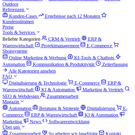
Outdoor
Referenzen
Kunden-Cases
Ergebnisse nach 12 Monaten
Kundenstimmen
Preise
Tools & Services
Beliebte Kategorien
CRM & Vertrieb
ERP &
Warenwirtschaft
Projektmanagement
E-Commerce
Shopsysteme
Online Marketing & Werbung
KI-Tools & Chatbots
Automation
Kommunikation & Produktivität
Zeiterfassung
Alle Kategorien ansehen
FAQ
Digitalisierung & Technologie
E-Commerce
ERP &
Warenwirtschaft
KI & Automation
Marketing & Vertrieb
SEO & Webdesign
Zusammenarbeit
Magazin
Automation
Beratung & Strategie
Digitalisierung
E-
Commerce
ERP & Warenwirtschaft
KI & Automation
Marketing
News
Softwareentwicklung
Über uns
Zusammenarbeit
So arbeiten wir langfristig
Kontakt