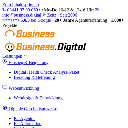
Zum Inhalt springen
03441 97 99 060
Mo-Do 10-12 & 13-16 Uhr
info@business.digital
Zeitz · Seit 2006
5,0/5
bei Google
·
20+ Jahre
Agenturerfahrung
·
1.000+
Projekte
Leistungen
Einstieg & Begleitung
Digital Health Check
Analyse-Paket
Beratung & Betreuung
Webentwicklung
Webdesign & Entwicklung
Digitale Geschäftsprozesse
KI-Agentur
KI-Automation