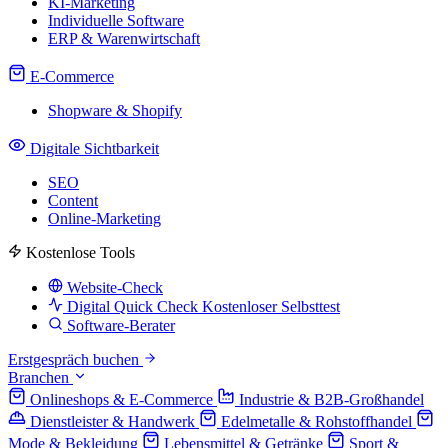
KI-Marketing
Individuelle Software
ERP & Warenwirtschaft
E-Commerce
Shopware & Shopify
Digitale Sichtbarkeit
SEO
Content
Online-Marketing
Kostenlose Tools
Website-Check
Digital Quick Check
Kostenloser Selbsttest
Software-Berater
Erstgespräch buchen
Branchen
Onlineshops & E-Commerce
Industrie & B2B-Großhandel
Dienstleister & Handwerk
Edelmetalle & Rohstoffhandel
Mode & Bekleidung
Lebensmittel & Getränke
Sport &