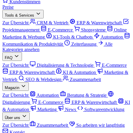
Kundenstimmen
Preise
Tools & Services
Zur Übersicht
CRM & Vertrieb
ERP & Warenwirtschaft
Projektmanagement
E-Commerce
Shopsysteme
Online
Marketing & Werbung
KI-Tools & Chatbots
Automation
Kommunikation & Produktivität
Zeiterfassung
Alle
Kategorien ansehen
FAQ
Zur Übersicht
Digitalisierung & Technologie
E-Commerce
ERP & Warenwirtschaft
KI & Automation
Marketing &
Vertrieb
SEO & Webdesign
Zusammenarbeit
Magazin
Zur Übersicht
Automation
Beratung & Strategie
Digitalisierung
E-Commerce
ERP & Warenwirtschaft
KI
& Automation
Marketing
News
Softwareentwicklung
Über uns
Zur Übersicht
Zusammenarbeit
So arbeiten wir langfristig
Kontakt