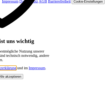
Impressum
Datenschutz
AGB
Barrierefreiheit
Cookie-Einstellungen
st uns wichtig
bestmögliche Nutzung unserer
sind technisch notwendig, andere
rn.
zerklärung
und im
Impressum
.
Alle akzeptieren