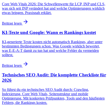
Core Web Vitals 2026: Die Schwellenwerte für LCP, INP und CLS,
was sich seit INP verändert hat und welche Optimierungen wirklich
etwas bringen. Praxisnah erklärt.
Beitrag lesen
KI-Texte und Google: Wann es Rankings kostet
KI-generierte Texte kosten nicht automatisch Rankings, aber unter
bestimmten Bedingungen schon. Was Google wirklich bewertet,
was E-E-A-T damit zu tun hat und welche Fehler du vermeiden
solltest.
Beitrag lesen
Technisches SEO Audit: Die komplette Checkliste für
2026
So führst du ein technisches SEO Audit durch: Crawling,
Indexierung, Core Web Vitals, Seitenstruktur und mobile
Optimierung. Mit konkreten Prüfpunkten, Tools und den häufigsten
Fehlern, die Rankings kosten.