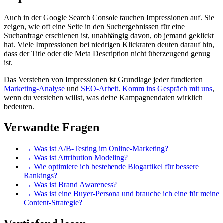
Auch in der Google Search Console tauchen Impressionen auf. Sie
zeigen, wie oft eine Seite in den Suchergebnissen für eine
Suchanfrage erschienen ist, unabhängig davon, ob jemand geklickt
hat. Viele Impressionen bei niedrigen Klickraten deuten darauf hin,
dass der Title oder die Meta Description nicht überzeugend genug
ist.
Das Verstehen von Impressionen ist Grundlage jeder fundierten
Marketing-Analyse
und
SEO-Arbeit
.
Komm ins Gespräch mit uns
,
wenn du verstehen willst, was deine Kampagnendaten wirklich
bedeuten.
Verwandte Fragen
→
Was ist A/B-Testing im Online-Marketing?
→
Was ist Attribution Modeling?
→
Wie optimiere ich bestehende Blogartikel für bessere
Rankings?
→
Was ist Brand Awareness?
→
Was ist eine Buyer-Persona und brauche ich eine für meine
Content-Strategie?