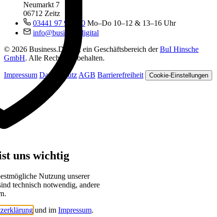
Neumarkt 7
06712 Zeitz
03441 97 99 060
Mo–Do 10–12 & 13–16 Uhr
info@business.digital
© 2026 Business.Digital, ein Geschäftsbereich der
BuI Hinsche
GmbH
. Alle Rechte vorbehalten.
Impressum
Datenschutz
AGB
Barrierefreiheit
Cookie-Einstellungen
st uns wichtig
bestmögliche Nutzung unserer
sind technisch notwendig, andere
rn.
zerklärung
und im
Impressum
.