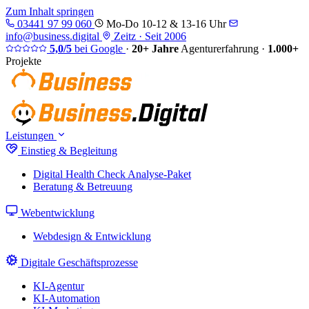
Zum Inhalt springen
03441 97 99 060
Mo-Do 10-12 & 13-16 Uhr
info@business.digital
Zeitz · Seit 2006
5,0/5
bei Google
·
20+ Jahre
Agenturerfahrung
·
1.000+
Projekte
Leistungen
Einstieg & Begleitung
Digital Health Check
Analyse-Paket
Beratung & Betreuung
Webentwicklung
Webdesign & Entwicklung
Digitale Geschäftsprozesse
KI-Agentur
KI-Automation