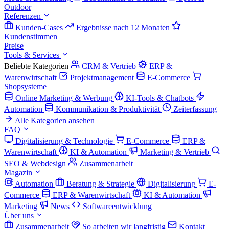
Outdoor
Referenzen
Kunden-Cases
Ergebnisse nach 12 Monaten
Kundenstimmen
Preise
Tools & Services
Beliebte Kategorien
CRM & Vertrieb
ERP &
Warenwirtschaft
Projektmanagement
E-Commerce
Shopsysteme
Online Marketing & Werbung
KI-Tools & Chatbots
Automation
Kommunikation & Produktivität
Zeiterfassung
Alle Kategorien ansehen
FAQ
Digitalisierung & Technologie
E-Commerce
ERP &
Warenwirtschaft
KI & Automation
Marketing & Vertrieb
SEO & Webdesign
Zusammenarbeit
Magazin
Automation
Beratung & Strategie
Digitalisierung
E-
Commerce
ERP & Warenwirtschaft
KI & Automation
Marketing
News
Softwareentwicklung
Über uns
Zusammenarbeit
So arbeiten wir langfristig
Kontakt