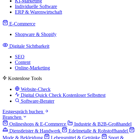
KI-Marketing
Individuelle Software
ERP & Warenwirtschaft
E-Commerce
Shopware & Shopify
Digitale Sichtbarkeit
SEO
Content
Online-Marketing
Kostenlose Tools
Website-Check
Digital Quick Check
Kostenloser Selbsttest
Software-Berater
Erstgespräch buchen
Branchen
Onlineshops & E-Commerce
Industrie & B2B-Großhandel
Dienstleister & Handwerk
Edelmetalle & Rohstoffhandel
Mode & Bekleidung
Lebensmittel & Getränke
Sport &