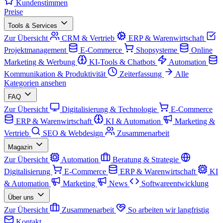
Kundenstimmen
Preise
Tools & Services
Zur Übersicht
CRM & Vertrieb
ERP & Warenwirtschaft
Projektmanagement
E-Commerce
Shopsysteme
Online
Marketing & Werbung
KI-Tools & Chatbots
Automation
Kommunikation & Produktivität
Zeiterfassung
Alle
Kategorien ansehen
FAQ
Zur Übersicht
Digitalisierung & Technologie
E-Commerce
ERP & Warenwirtschaft
KI & Automation
Marketing &
Vertrieb
SEO & Webdesign
Zusammenarbeit
Magazin
Zur Übersicht
Automation
Beratung & Strategie
Digitalisierung
E-Commerce
ERP & Warenwirtschaft
KI
& Automation
Marketing
News
Softwareentwicklung
Über uns
Zur Übersicht
Zusammenarbeit
So arbeiten wir langfristig
Kontakt