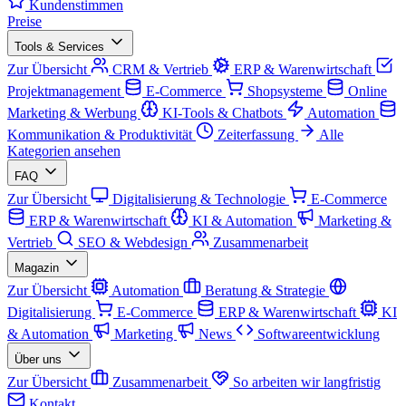
Kundenstimmen
Preise
Tools & Services
Zur Übersicht
CRM & Vertrieb
ERP & Warenwirtschaft
Projektmanagement
E-Commerce
Shopsysteme
Online
Marketing & Werbung
KI-Tools & Chatbots
Automation
Kommunikation & Produktivität
Zeiterfassung
Alle
Kategorien ansehen
FAQ
Zur Übersicht
Digitalisierung & Technologie
E-Commerce
ERP & Warenwirtschaft
KI & Automation
Marketing &
Vertrieb
SEO & Webdesign
Zusammenarbeit
Magazin
Zur Übersicht
Automation
Beratung & Strategie
Digitalisierung
E-Commerce
ERP & Warenwirtschaft
KI
& Automation
Marketing
News
Softwareentwicklung
Über uns
Zur Übersicht
Zusammenarbeit
So arbeiten wir langfristig
Kontakt