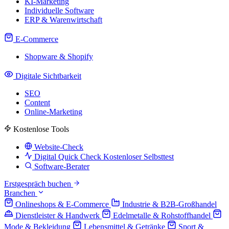
KI-Marketing
Individuelle Software
ERP & Warenwirtschaft
E-Commerce
Shopware & Shopify
Digitale Sichtbarkeit
SEO
Content
Online-Marketing
Kostenlose Tools
Website-Check
Digital Quick Check
Kostenloser Selbsttest
Software-Berater
Erstgespräch buchen
Branchen
Onlineshops & E-Commerce
Industrie & B2B-Großhandel
Dienstleister & Handwerk
Edelmetalle & Rohstoffhandel
Mode & Bekleidung
Lebensmittel & Getränke
Sport &