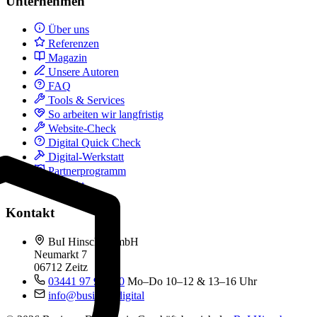
Unternehmen
Über uns
Referenzen
Magazin
Unsere Autoren
FAQ
Tools & Services
So arbeiten wir langfristig
Website-Check
Digital Quick Check
Digital-Werkstatt
Partnerprogramm
Kontakt
Kontakt
BuI Hinsche GmbH
Neumarkt 7
06712 Zeitz
03441 97 99 060
Mo–Do 10–12 & 13–16 Uhr
info@business.digital