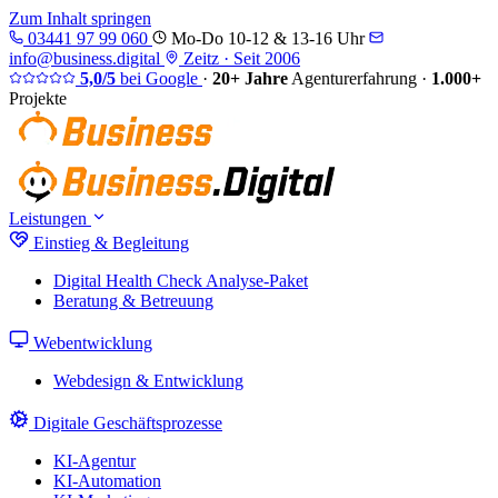
Zum Inhalt springen
03441 97 99 060
Mo-Do 10-12 & 13-16 Uhr
info@business.digital
Zeitz · Seit 2006
5,0/5
bei Google
·
20+ Jahre
Agenturerfahrung
·
1.000+
Projekte
Leistungen
Einstieg & Begleitung
Digital Health Check
Analyse-Paket
Beratung & Betreuung
Webentwicklung
Webdesign & Entwicklung
Digitale Geschäftsprozesse
KI-Agentur
KI-Automation