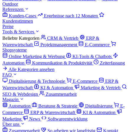
Outdoor
Referenzen
Kunden-Cases
Ergebnisse nach 12 Monaten
Kundenstimmen
Preise
Tools & Services
Beliebte Kategorien
CRM & Vertrieb
ERP &
Warenwirtschaft
Projektmanagement
E-Commerce
Shopsysteme
Online Marketing & Werbung
KI-Tools & Chatbots
Automation
Kommunikation & Produktivität
Zeiterfassung
Alle Kategorien ansehen
FAQ
Digitalisierung & Technologie
E-Commerce
ERP &
Warenwirtschaft
KI & Automation
Marketing & Vertrieb
SEO & Webdesign
Zusammenarbeit
Magazin
Automation
Beratung & Strategie
Digitalisierung
E-
Commerce
ERP & Warenwirtschaft
KI & Automation
Marketing
News
Softwareentwicklung
Über uns
Zusammenarbeit
So arbeiten wir langfristig
Kontakt