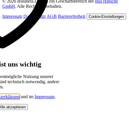
© 2026 Business.Digital, ein Geschäftsbereich der
BuI Hinsche
GmbH
. Alle Rechte vorbehalten.
Impressum
Datenschutz
AGB
Barrierefreiheit
Cookie-Einstellungen
st uns wichtig
bestmögliche Nutzung unserer
sind technisch notwendig, andere
rn.
zerklärung
und im
Impressum
.
Alle akzeptieren