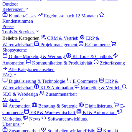
Outdoor
Referenzen
Kunden-Cases
Ergebnisse nach 12 Monaten
Kundenstimmen
Preise
Tools & Services
Beliebte Kategorien
CRM & Vertrieb
ERP &
Warenwirtschaft
Projektmanagement
E-Commerce
Shopsysteme
Online Marketing & Werbung
KI-Tools & Chatbots
Automation
Kommunikation & Produktivität
Zeiterfassung
Alle Kategorien ansehen
FAQ
Digitalisierung & Technologie
E-Commerce
ERP &
Warenwirtschaft
KI & Automation
Marketing & Vertrieb
SEO & Webdesign
Zusammenarbeit
Magazin
Automation
Beratung & Strategie
Digitalisierung
E-
Commerce
ERP & Warenwirtschaft
KI & Automation
Marketing
News
Softwareentwicklung
Über uns
Zusammenarbeit
So arbeiten wir langfristig
Kontakt