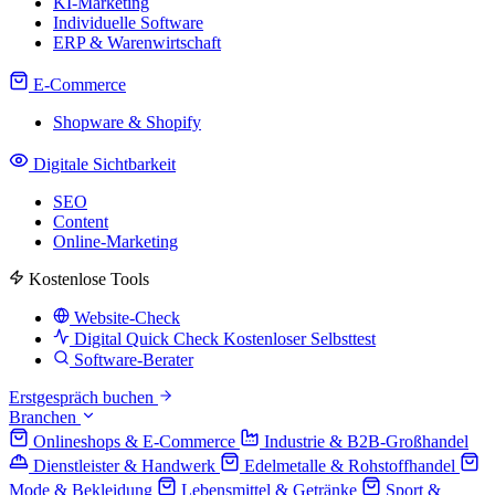
KI-Marketing
Individuelle Software
ERP & Warenwirtschaft
E-Commerce
Shopware & Shopify
Digitale Sichtbarkeit
SEO
Content
Online-Marketing
Kostenlose Tools
Website-Check
Digital Quick Check
Kostenloser Selbsttest
Software-Berater
Erstgespräch buchen
Branchen
Onlineshops & E-Commerce
Industrie & B2B-Großhandel
Dienstleister & Handwerk
Edelmetalle & Rohstoffhandel
Mode & Bekleidung
Lebensmittel & Getränke
Sport &