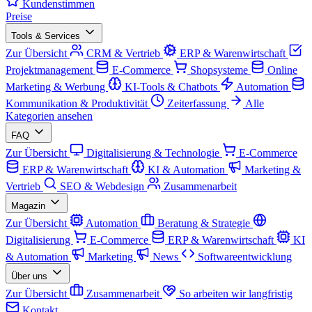
Kundenstimmen
Preise
Tools & Services
Zur Übersicht
CRM & Vertrieb
ERP & Warenwirtschaft
Projektmanagement
E-Commerce
Shopsysteme
Online
Marketing & Werbung
KI-Tools & Chatbots
Automation
Kommunikation & Produktivität
Zeiterfassung
Alle
Kategorien ansehen
FAQ
Zur Übersicht
Digitalisierung & Technologie
E-Commerce
ERP & Warenwirtschaft
KI & Automation
Marketing &
Vertrieb
SEO & Webdesign
Zusammenarbeit
Magazin
Zur Übersicht
Automation
Beratung & Strategie
Digitalisierung
E-Commerce
ERP & Warenwirtschaft
KI
& Automation
Marketing
News
Softwareentwicklung
Über uns
Zur Übersicht
Zusammenarbeit
So arbeiten wir langfristig
Kontakt