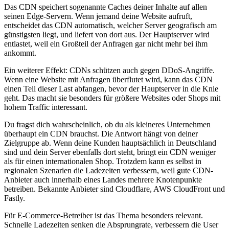
Das CDN speichert sogenannte Caches deiner Inhalte auf allen
seinen Edge-Servern. Wenn jemand deine Website aufruft,
entscheidet das CDN automatisch, welcher Server geografisch am
günstigsten liegt, und liefert von dort aus. Der Hauptserver wird
entlastet, weil ein Großteil der Anfragen gar nicht mehr bei ihm
ankommt.
Ein weiterer Effekt: CDNs schützen auch gegen DDoS-Angriffe.
Wenn eine Website mit Anfragen überflutet wird, kann das CDN
einen Teil dieser Last abfangen, bevor der Hauptserver in die Knie
geht. Das macht sie besonders für größere Websites oder Shops mit
hohem Traffic interessant.
Du fragst dich wahrscheinlich, ob du als kleineres Unternehmen
überhaupt ein CDN brauchst. Die Antwort hängt von deiner
Zielgruppe ab. Wenn deine Kunden hauptsächlich in Deutschland
sind und dein Server ebenfalls dort steht, bringt ein CDN weniger
als für einen internationalen Shop. Trotzdem kann es selbst in
regionalen Szenarien die Ladezeiten verbessern, weil gute CDN-
Anbieter auch innerhalb eines Landes mehrere Knotenpunkte
betreiben. Bekannte Anbieter sind Cloudflare, AWS CloudFront und
Fastly.
Für E-Commerce-Betreiber ist das Thema besonders relevant.
Schnelle Ladezeiten senken die Absprungrate, verbessern die User