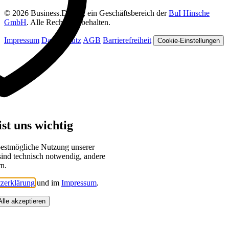
© 2026 Business.Digital, ein Geschäftsbereich der
BuI Hinsche
GmbH
. Alle Rechte vorbehalten.
Impressum
Datenschutz
AGB
Barrierefreiheit
Cookie-Einstellungen
st uns wichtig
bestmögliche Nutzung unserer
sind technisch notwendig, andere
rn.
zerklärung
und im
Impressum
.
Alle akzeptieren