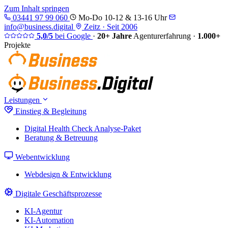
Zum Inhalt springen
03441 97 99 060
Mo-Do 10-12 & 13-16 Uhr
info@business.digital
Zeitz · Seit 2006
5,0/5
bei Google
·
20+ Jahre
Agenturerfahrung
·
1.000+
Projekte
Leistungen
Einstieg & Begleitung
Digital Health Check
Analyse-Paket
Beratung & Betreuung
Webentwicklung
Webdesign & Entwicklung
Digitale Geschäftsprozesse
KI-Agentur
KI-Automation