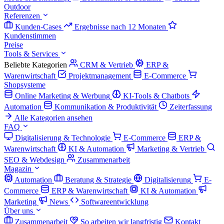
Outdoor
Referenzen
Kunden-Cases
Ergebnisse nach 12 Monaten
Kundenstimmen
Preise
Tools & Services
Beliebte Kategorien
CRM & Vertrieb
ERP &
Warenwirtschaft
Projektmanagement
E-Commerce
Shopsysteme
Online Marketing & Werbung
KI-Tools & Chatbots
Automation
Kommunikation & Produktivität
Zeiterfassung
Alle Kategorien ansehen
FAQ
Digitalisierung & Technologie
E-Commerce
ERP &
Warenwirtschaft
KI & Automation
Marketing & Vertrieb
SEO & Webdesign
Zusammenarbeit
Magazin
Automation
Beratung & Strategie
Digitalisierung
E-
Commerce
ERP & Warenwirtschaft
KI & Automation
Marketing
News
Softwareentwicklung
Über uns
Zusammenarbeit
So arbeiten wir langfristig
Kontakt