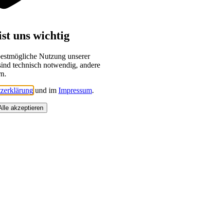
st uns wichtig
bestmögliche Nutzung unserer
sind technisch notwendig, andere
rn.
zerklärung
und im
Impressum
.
Alle akzeptieren