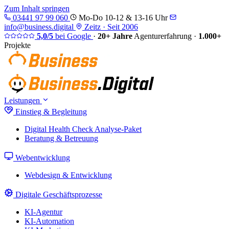
Zum Inhalt springen
03441 97 99 060
Mo-Do 10-12 & 13-16 Uhr
info@business.digital
Zeitz · Seit 2006
5,0/5
bei Google
·
20+ Jahre
Agenturerfahrung
·
1.000+
Projekte
Leistungen
Einstieg & Begleitung
Digital Health Check
Analyse-Paket
Beratung & Betreuung
Webentwicklung
Webdesign & Entwicklung
Digitale Geschäftsprozesse
KI-Agentur
KI-Automation