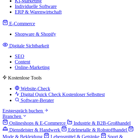
KI-Marketing
Individuelle Software
ERP & Warenwirtschaft
E-Commerce
Shopware & Shopify
Digitale Sichtbarkeit
SEO
Content
Online-Marketing
Kostenlose Tools
Website-Check
Digital Quick Check
Kostenloser Selbsttest
Software-Berater
Erstgespräch buchen
Branchen
Onlineshops & E-Commerce
Industrie & B2B-Großhandel
Dienstleister & Handwerk
Edelmetalle & Rohstoffhandel
Mode & Bekleidung
Lebensmittel & Getränke
Sport &