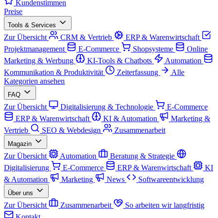
Kundenstimmen
Preise
Tools & Services
Zur Übersicht
CRM & Vertrieb
ERP & Warenwirtschaft
Projektmanagement
E-Commerce
Shopsysteme
Online
Marketing & Werbung
KI-Tools & Chatbots
Automation
Kommunikation & Produktivität
Zeiterfassung
Alle
Kategorien ansehen
FAQ
Zur Übersicht
Digitalisierung & Technologie
E-Commerce
ERP & Warenwirtschaft
KI & Automation
Marketing &
Vertrieb
SEO & Webdesign
Zusammenarbeit
Magazin
Zur Übersicht
Automation
Beratung & Strategie
Digitalisierung
E-Commerce
ERP & Warenwirtschaft
KI
& Automation
Marketing
News
Softwareentwicklung
Über uns
Zur Übersicht
Zusammenarbeit
So arbeiten wir langfristig
Kontakt