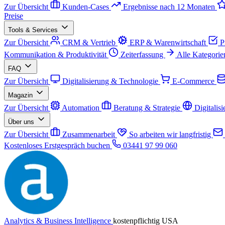
Zur Übersicht
Kunden-Cases
Ergebnisse nach 12 Monaten
Preise
Tools & Services
Zur Übersicht
CRM & Vertrieb
ERP & Warenwirtschaft
P
Kommunikation & Produktivität
Zeiterfassung
Alle Kategorie
FAQ
Zur Übersicht
Digitalisierung & Technologie
E-Commerce
Magazin
Zur Übersicht
Automation
Beratung & Strategie
Digitalis
Über uns
Zur Übersicht
Zusammenarbeit
So arbeiten wir langfristig
Kostenloses Erstgespräch buchen
03441 97 99 060
Analytics & Business Intelligence
kostenpflichtig
USA