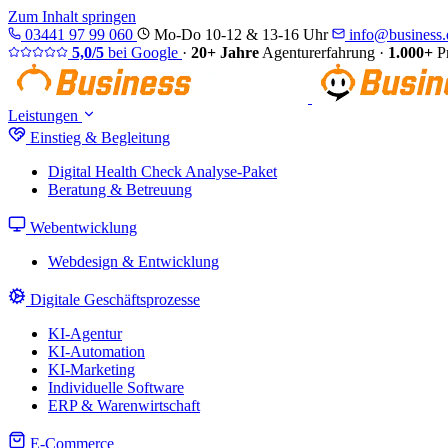
Zum Inhalt springen
03441 97 99 060
Mo-Do 10-12 & 13-16 Uhr
info@business.d
5,0/5
bei Google
·
20+ Jahre
Agenturerfahrung
·
1.000+
Pr
Leistungen
Einstieg & Begleitung
Digital Health Check
Analyse-Paket
Beratung & Betreuung
Webentwicklung
Webdesign & Entwicklung
Digitale Geschäftsprozesse
KI-Agentur
KI-Automation
KI-Marketing
Individuelle Software
ERP & Warenwirtschaft
E-Commerce