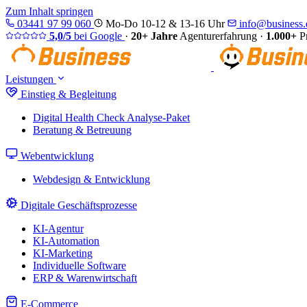
Zum Inhalt springen
03441 97 99 060
Mo-Do 10-12 & 13-16 Uhr
info@business.d
5,0/5
bei Google
·
20+ Jahre
Agenturerfahrung
·
1.000+
Pr
Leistungen
Einstieg & Begleitung
Digital Health Check
Analyse-Paket
Beratung & Betreuung
Webentwicklung
Webdesign & Entwicklung
Digitale Geschäftsprozesse
KI-Agentur
KI-Automation
KI-Marketing
Individuelle Software
ERP & Warenwirtschaft
E-Commerce