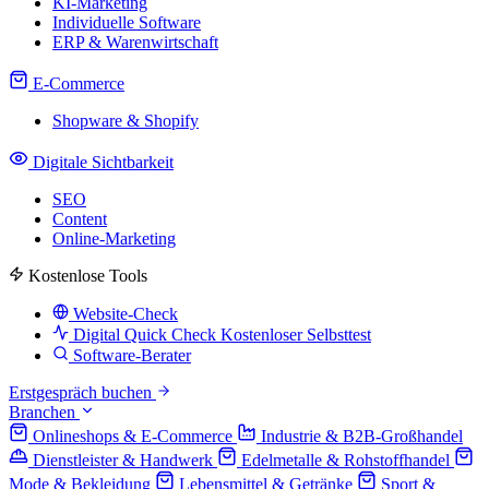
KI-Marketing
Individuelle Software
ERP & Warenwirtschaft
E-Commerce
Shopware & Shopify
Digitale Sichtbarkeit
SEO
Content
Online-Marketing
Kostenlose Tools
Website-Check
Digital Quick Check
Kostenloser Selbsttest
Software-Berater
Erstgespräch buchen
Branchen
Onlineshops & E-Commerce
Industrie & B2B-Großhandel
Dienstleister & Handwerk
Edelmetalle & Rohstoffhandel
Mode & Bekleidung
Lebensmittel & Getränke
Sport &