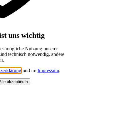
st uns wichtig
bestmögliche Nutzung unserer
sind technisch notwendig, andere
rn.
zerklärung
und im
Impressum
.
Alle akzeptieren