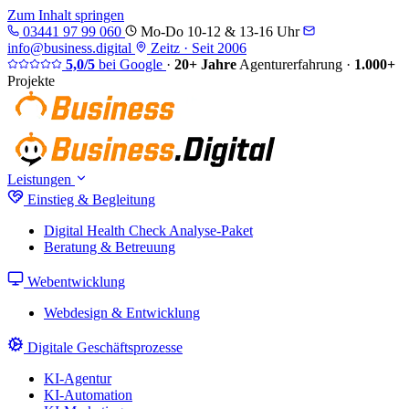
Zum Inhalt springen
03441 97 99 060
Mo-Do 10-12 & 13-16 Uhr
info@business.digital
Zeitz · Seit 2006
5,0/5
bei Google
·
20+ Jahre
Agenturerfahrung
·
1.000+
Projekte
Leistungen
Einstieg & Begleitung
Digital Health Check
Analyse-Paket
Beratung & Betreuung
Webentwicklung
Webdesign & Entwicklung
Digitale Geschäftsprozesse
KI-Agentur
KI-Automation