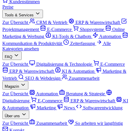
Kundenstimmen
Preise
Tools & Services
Zur Übersicht
CRM & Vertrieb
ERP & Warenwirtschaft
Projektmanagement
E-Commerce
Shopsysteme
Online
Marketing & Werbung
KI-Tools & Chatbots
Automation
Kommunikation & Produktivität
Zeiterfassung
Alle
Kategorien ansehen
FAQ
Zur Übersicht
Digitalisierung & Technologie
E-Commerce
ERP & Warenwirtschaft
KI & Automation
Marketing &
Vertrieb
SEO & Webdesign
Zusammenarbeit
Magazin
Zur Übersicht
Automation
Beratung & Strategie
Digitalisierung
E-Commerce
ERP & Warenwirtschaft
KI
& Automation
Marketing
News
Softwareentwicklung
Über uns
Zur Übersicht
Zusammenarbeit
So arbeiten wir langfristig
Kontakt