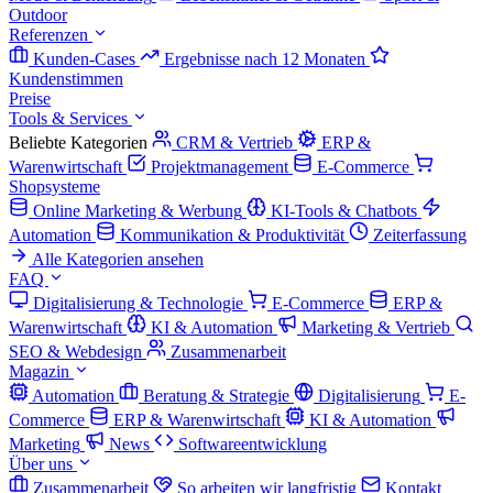
Outdoor
Referenzen
Kunden-Cases
Ergebnisse nach 12 Monaten
Kundenstimmen
Preise
Tools & Services
Beliebte Kategorien
CRM & Vertrieb
ERP &
Warenwirtschaft
Projektmanagement
E-Commerce
Shopsysteme
Online Marketing & Werbung
KI-Tools & Chatbots
Automation
Kommunikation & Produktivität
Zeiterfassung
Alle Kategorien ansehen
FAQ
Digitalisierung & Technologie
E-Commerce
ERP &
Warenwirtschaft
KI & Automation
Marketing & Vertrieb
SEO & Webdesign
Zusammenarbeit
Magazin
Automation
Beratung & Strategie
Digitalisierung
E-
Commerce
ERP & Warenwirtschaft
KI & Automation
Marketing
News
Softwareentwicklung
Über uns
Zusammenarbeit
So arbeiten wir langfristig
Kontakt