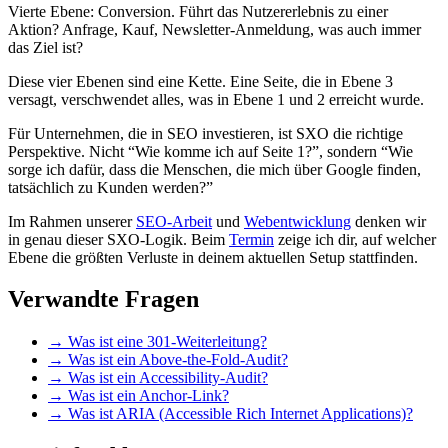
Vierte Ebene: Conversion. Führt das Nutzererlebnis zu einer
Aktion? Anfrage, Kauf, Newsletter-Anmeldung, was auch immer
das Ziel ist?
Diese vier Ebenen sind eine Kette. Eine Seite, die in Ebene 3
versagt, verschwendet alles, was in Ebene 1 und 2 erreicht wurde.
Für Unternehmen, die in SEO investieren, ist SXO die richtige
Perspektive. Nicht “Wie komme ich auf Seite 1?”, sondern “Wie
sorge ich dafür, dass die Menschen, die mich über Google finden,
tatsächlich zu Kunden werden?”
Im Rahmen unserer
SEO-Arbeit
und
Webentwicklung
denken wir
in genau dieser SXO-Logik. Beim
Termin
zeige ich dir, auf welcher
Ebene die größten Verluste in deinem aktuellen Setup stattfinden.
Verwandte Fragen
→
Was ist eine 301-Weiterleitung?
→
Was ist ein Above-the-Fold-Audit?
→
Was ist ein Accessibility-Audit?
→
Was ist ein Anchor-Link?
→
Was ist ARIA (Accessible Rich Internet Applications)?