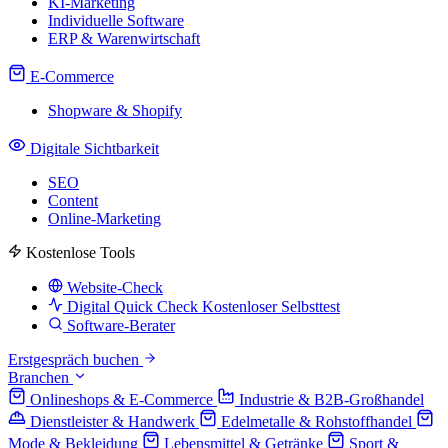
KI-Marketing
Individuelle Software
ERP & Warenwirtschaft
E-Commerce
Shopware & Shopify
Digitale Sichtbarkeit
SEO
Content
Online-Marketing
Kostenlose Tools
Website-Check
Digital Quick Check
Kostenloser Selbsttest
Software-Berater
Erstgespräch buchen
Branchen
Onlineshops & E-Commerce
Industrie & B2B-Großhandel
Dienstleister & Handwerk
Edelmetalle & Rohstoffhandel
Mode & Bekleidung
Lebensmittel & Getränke
Sport &