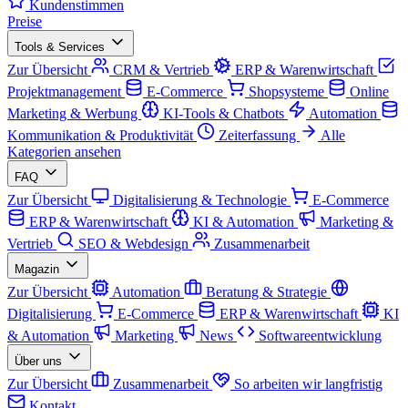
Kundenstimmen
Preise
Tools & Services
Zur Übersicht
CRM & Vertrieb
ERP & Warenwirtschaft
Projektmanagement
E-Commerce
Shopsysteme
Online
Marketing & Werbung
KI-Tools & Chatbots
Automation
Kommunikation & Produktivität
Zeiterfassung
Alle
Kategorien ansehen
FAQ
Zur Übersicht
Digitalisierung & Technologie
E-Commerce
ERP & Warenwirtschaft
KI & Automation
Marketing &
Vertrieb
SEO & Webdesign
Zusammenarbeit
Magazin
Zur Übersicht
Automation
Beratung & Strategie
Digitalisierung
E-Commerce
ERP & Warenwirtschaft
KI
& Automation
Marketing
News
Softwareentwicklung
Über uns
Zur Übersicht
Zusammenarbeit
So arbeiten wir langfristig
Kontakt