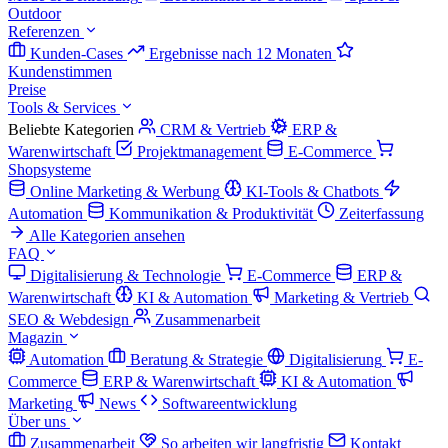
Outdoor
Referenzen
Kunden-Cases
Ergebnisse nach 12 Monaten
Kundenstimmen
Preise
Tools & Services
Beliebte Kategorien
CRM & Vertrieb
ERP &
Warenwirtschaft
Projektmanagement
E-Commerce
Shopsysteme
Online Marketing & Werbung
KI-Tools & Chatbots
Automation
Kommunikation & Produktivität
Zeiterfassung
Alle Kategorien ansehen
FAQ
Digitalisierung & Technologie
E-Commerce
ERP &
Warenwirtschaft
KI & Automation
Marketing & Vertrieb
SEO & Webdesign
Zusammenarbeit
Magazin
Automation
Beratung & Strategie
Digitalisierung
E-
Commerce
ERP & Warenwirtschaft
KI & Automation
Marketing
News
Softwareentwicklung
Über uns
Zusammenarbeit
So arbeiten wir langfristig
Kontakt