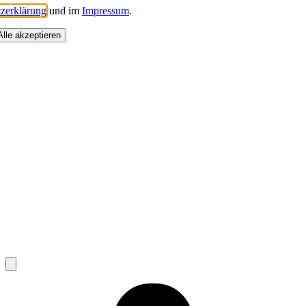
zerklärung
und im
Impressum
.
Alle akzeptieren