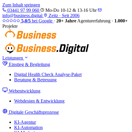
Zum Inhalt springen
03441 97 99 060
Mo-Do 10-12 & 13-16 Uhr
info@business.digital
Zeitz · Seit 2006
5,0/5
bei Google
·
20+ Jahre
Agenturerfahrung
·
1.000+
Projekte
Leistungen
Einstieg & Begleitung
Digital Health Check
Analyse-Paket
Beratung & Betreuung
Webentwicklung
Webdesign & Entwicklung
Digitale Geschäftsprozesse
KI-Agentur
KI-Automation