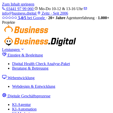
Zum Inhalt springen
03441 97 99 060
Mo-Do 10-12 & 13-16 Uhr
info@business.digital
Zeitz · Seit 2006
5,0/5
bei Google
·
20+ Jahre
Agenturerfahrung
·
1.000+
Projekte
Leistungen
Einstieg & Begleitung
Digital Health Check
Analyse-Paket
Beratung & Betreuung
Webentwicklung
Webdesign & Entwicklung
Digitale Geschäftsprozesse
KI-Agentur
KI-Automation