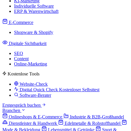
KI-Marketing
Individuelle Software
ERP & Warenwirtschaft
E-Commerce
Shopware & Shopify
Digitale Sichtbarkeit
SEO
Content
Online-Marketing
Kostenlose Tools
Website-Check
Digital Quick Check
Kostenloser Selbsttest
Software-Berater
Erstgespräch buchen
Branchen
Onlineshops & E-Commerce
Industrie & B2B-Großhandel
Dienstleister & Handwerk
Edelmetalle & Rohstoffhandel
Mode & Bekleidung
Lebensmittel & Getränke
Sport &