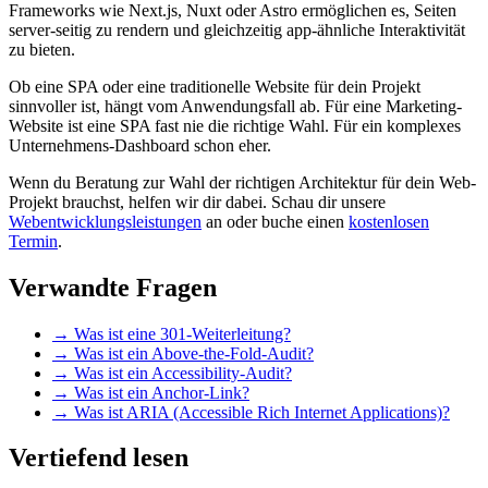
Frameworks wie Next.js, Nuxt oder Astro ermöglichen es, Seiten
server-seitig zu rendern und gleichzeitig app-ähnliche Interaktivität
zu bieten.
Ob eine SPA oder eine traditionelle Website für dein Projekt
sinnvoller ist, hängt vom Anwendungsfall ab. Für eine Marketing-
Website ist eine SPA fast nie die richtige Wahl. Für ein komplexes
Unternehmens-Dashboard schon eher.
Wenn du Beratung zur Wahl der richtigen Architektur für dein Web-
Projekt brauchst, helfen wir dir dabei. Schau dir unsere
Webentwicklungsleistungen
an oder buche einen
kostenlosen
Termin
.
Verwandte Fragen
→
Was ist eine 301-Weiterleitung?
→
Was ist ein Above-the-Fold-Audit?
→
Was ist ein Accessibility-Audit?
→
Was ist ein Anchor-Link?
→
Was ist ARIA (Accessible Rich Internet Applications)?
Vertiefend lesen