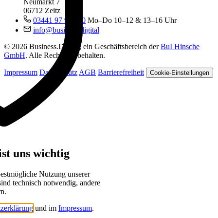
Neumarkt 7
06712 Zeitz
03441 97 99 060
Mo–Do 10–12 & 13–16 Uhr
info@business.digital
© 2026 Business.Digital, ein Geschäftsbereich der
BuI Hinsche
GmbH
. Alle Rechte vorbehalten.
Impressum
Datenschutz
AGB
Barrierefreiheit
Cookie-Einstellungen
st uns wichtig
bestmögliche Nutzung unserer
sind technisch notwendig, andere
rn.
zerklärung
und im
Impressum
.