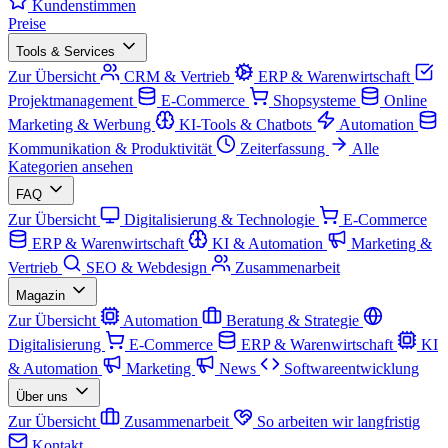
Kundenstimmen
Preise
Tools & Services
Zur Übersicht
CRM & Vertrieb
ERP & Warenwirtschaft
Projektmanagement
E-Commerce
Shopsysteme
Online
Marketing & Werbung
KI-Tools & Chatbots
Automation
Kommunikation & Produktivität
Zeiterfassung
Alle
Kategorien ansehen
FAQ
Zur Übersicht
Digitalisierung & Technologie
E-Commerce
ERP & Warenwirtschaft
KI & Automation
Marketing &
Vertrieb
SEO & Webdesign
Zusammenarbeit
Magazin
Zur Übersicht
Automation
Beratung & Strategie
Digitalisierung
E-Commerce
ERP & Warenwirtschaft
KI
& Automation
Marketing
News
Softwareentwicklung
Über uns
Zur Übersicht
Zusammenarbeit
So arbeiten wir langfristig
Kontakt