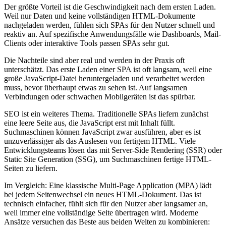
Der größte Vorteil ist die Geschwindigkeit nach dem ersten Laden.
Weil nur Daten und keine vollständigen HTML-Dokumente
nachgeladen werden, fühlen sich SPAs für den Nutzer schnell und
reaktiv an. Auf spezifische Anwendungsfälle wie Dashboards, Mail-
Clients oder interaktive Tools passen SPAs sehr gut.
Die Nachteile sind aber real und werden in der Praxis oft
unterschätzt. Das erste Laden einer SPA ist oft langsam, weil eine
große JavaScript-Datei heruntergeladen und verarbeitet werden
muss, bevor überhaupt etwas zu sehen ist. Auf langsamen
Verbindungen oder schwachen Mobilgeräten ist das spürbar.
SEO ist ein weiteres Thema. Traditionelle SPAs liefern zunächst
eine leere Seite aus, die JavaScript erst mit Inhalt füllt.
Suchmaschinen können JavaScript zwar ausführen, aber es ist
unzuverlässiger als das Auslesen von fertigem HTML. Viele
Entwicklungsteams lösen das mit Server-Side Rendering (SSR) oder
Static Site Generation (SSG), um Suchmaschinen fertige HTML-
Seiten zu liefern.
Im Vergleich: Eine klassische Multi-Page Application (MPA) lädt
bei jedem Seitenwechsel ein neues HTML-Dokument. Das ist
technisch einfacher, fühlt sich für den Nutzer aber langsamer an,
weil immer eine vollständige Seite übertragen wird. Moderne
Ansätze versuchen das Beste aus beiden Welten zu kombinieren: