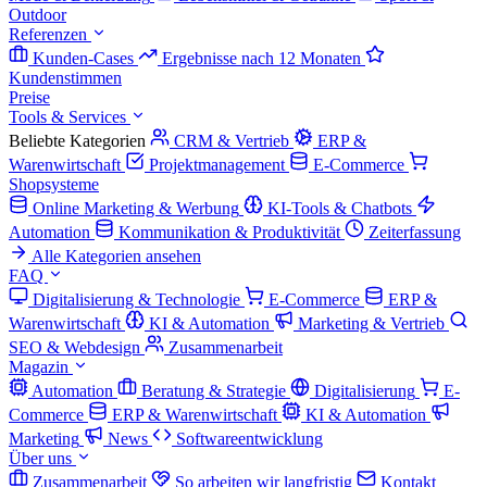
Outdoor
Referenzen
Kunden-Cases
Ergebnisse nach 12 Monaten
Kundenstimmen
Preise
Tools & Services
Beliebte Kategorien
CRM & Vertrieb
ERP &
Warenwirtschaft
Projektmanagement
E-Commerce
Shopsysteme
Online Marketing & Werbung
KI-Tools & Chatbots
Automation
Kommunikation & Produktivität
Zeiterfassung
Alle Kategorien ansehen
FAQ
Digitalisierung & Technologie
E-Commerce
ERP &
Warenwirtschaft
KI & Automation
Marketing & Vertrieb
SEO & Webdesign
Zusammenarbeit
Magazin
Automation
Beratung & Strategie
Digitalisierung
E-
Commerce
ERP & Warenwirtschaft
KI & Automation
Marketing
News
Softwareentwicklung
Über uns
Zusammenarbeit
So arbeiten wir langfristig
Kontakt