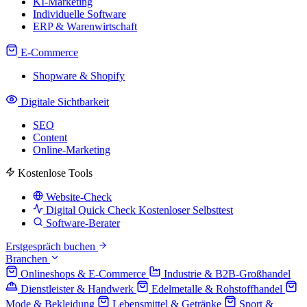
KI-Marketing
Individuelle Software
ERP & Warenwirtschaft
E-Commerce
Shopware & Shopify
Digitale Sichtbarkeit
SEO
Content
Online-Marketing
Kostenlose Tools
Website-Check
Digital Quick Check
Kostenloser Selbsttest
Software-Berater
Erstgespräch buchen
Branchen
Onlineshops & E-Commerce
Industrie & B2B-Großhandel
Dienstleister & Handwerk
Edelmetalle & Rohstoffhandel
Mode & Bekleidung
Lebensmittel & Getränke
Sport &