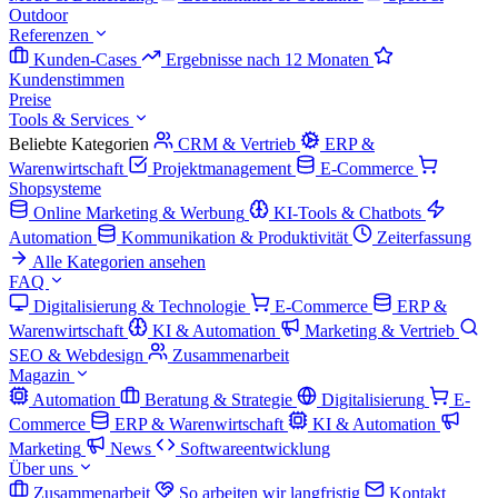
Outdoor
Referenzen
Kunden-Cases
Ergebnisse nach 12 Monaten
Kundenstimmen
Preise
Tools & Services
Beliebte Kategorien
CRM & Vertrieb
ERP &
Warenwirtschaft
Projektmanagement
E-Commerce
Shopsysteme
Online Marketing & Werbung
KI-Tools & Chatbots
Automation
Kommunikation & Produktivität
Zeiterfassung
Alle Kategorien ansehen
FAQ
Digitalisierung & Technologie
E-Commerce
ERP &
Warenwirtschaft
KI & Automation
Marketing & Vertrieb
SEO & Webdesign
Zusammenarbeit
Magazin
Automation
Beratung & Strategie
Digitalisierung
E-
Commerce
ERP & Warenwirtschaft
KI & Automation
Marketing
News
Softwareentwicklung
Über uns
Zusammenarbeit
So arbeiten wir langfristig
Kontakt