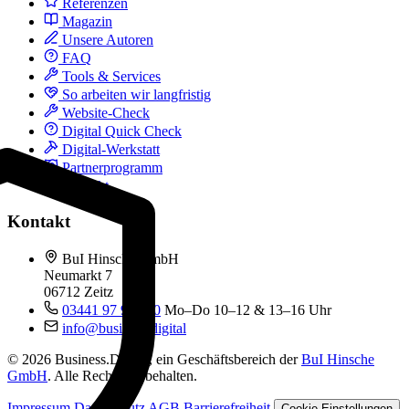
Referenzen
Magazin
Unsere Autoren
FAQ
Tools & Services
So arbeiten wir langfristig
Website-Check
Digital Quick Check
Digital-Werkstatt
Partnerprogramm
Kontakt
Kontakt
BuI Hinsche GmbH
Neumarkt 7
06712 Zeitz
03441 97 99 060
Mo–Do 10–12 & 13–16 Uhr
info@business.digital
© 2026 Business.Digital, ein Geschäftsbereich der
BuI Hinsche
GmbH
. Alle Rechte vorbehalten.
Impressum
Datenschutz
AGB
Barrierefreiheit
Cookie-Einstellungen