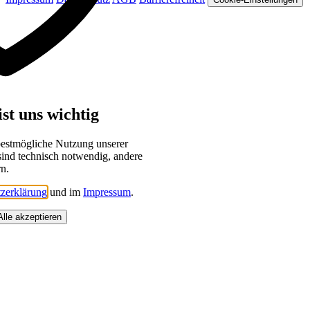
st uns wichtig
bestmögliche Nutzung unserer
sind technisch notwendig, andere
rn.
zerklärung
und im
Impressum
.
Alle akzeptieren