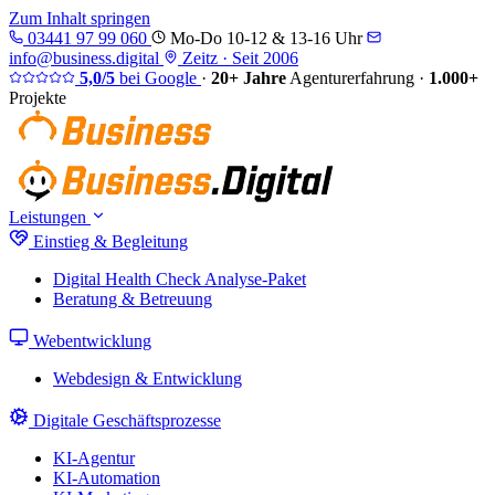
Zum Inhalt springen
03441 97 99 060
Mo-Do 10-12 & 13-16 Uhr
info@business.digital
Zeitz · Seit 2006
5,0/5
bei Google
·
20+ Jahre
Agenturerfahrung
·
1.000+
Projekte
Leistungen
Einstieg & Begleitung
Digital Health Check
Analyse-Paket
Beratung & Betreuung
Webentwicklung
Webdesign & Entwicklung
Digitale Geschäftsprozesse
KI-Agentur
KI-Automation