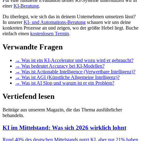
Für eine fundierte Evaluation deiner KI-Systeme unterstützen wir in
einer
KI-Beratung
.
Du überlegst, wie sich das in deinem Unternehmen umsetzen lässt?
In unserer
KI- und Automations-Beratung
schauen wir uns deine
konkreten Prozesse an und zeigen, wo der größte Hebel liegt. Buche
einfach einen
kostenlosen Termin
.
Verwandte Fragen
→
Was ist ein KI-Accelerator und wozu wird er gebraucht?
→
Was bedeutet Accuracy bei KI-Modellen?
→
Was ist Actionable Intelligence (Verwertbare Intelligenz)?
→
Was ist AGI (Künstliche Allgemeine Intelligenz)?
→
Was ist AI Slop und warum ist er ein Problem?
Vertiefend lesen
Beiträge aus unserem Magazin, die das Thema ausführlicher
behandeln.
KI im Mittelstand: Was sich 2026 wirklich lohnt
Rund 40% des deutschen Mittelstands nutzt KI, aber nur 21% haben