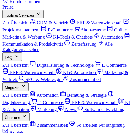
Kundenstimmen
Preise
Tools & Services
Zur Übersicht
CRM & Vertrieb
ERP & Warenwirtschaft
Projektmanagement
E-Commerce
Shopsysteme
Online
Marketing & Werbung
KI-Tools & Chatbots
Automation
Kommunikation & Produktivität
Zeiterfassung
Alle
Kategorien ansehen
FAQ
Zur Übersicht
Digitalisierung & Technologie
E-Commerce
ERP & Warenwirtschaft
KI & Automation
Marketing &
Vertrieb
SEO & Webdesign
Zusammenarbeit
Magazin
Zur Übersicht
Automation
Beratung & Strategie
Digitalisierung
E-Commerce
ERP & Warenwirtschaft
KI
& Automation
Marketing
News
Softwareentwicklung
Über uns
Zur Übersicht
Zusammenarbeit
So arbeiten wir langfristig
Kontakt