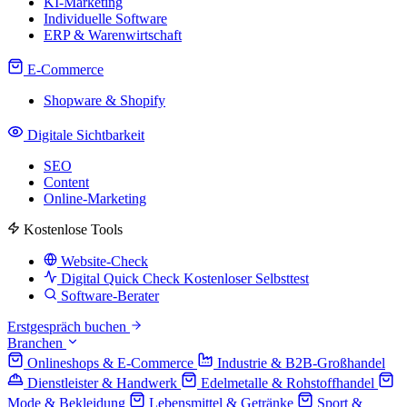
KI-Marketing
Individuelle Software
ERP & Warenwirtschaft
E-Commerce
Shopware & Shopify
Digitale Sichtbarkeit
SEO
Content
Online-Marketing
Kostenlose Tools
Website-Check
Digital Quick Check
Kostenloser Selbsttest
Software-Berater
Erstgespräch buchen
Branchen
Onlineshops & E-Commerce
Industrie & B2B-Großhandel
Dienstleister & Handwerk
Edelmetalle & Rohstoffhandel
Mode & Bekleidung
Lebensmittel & Getränke
Sport &