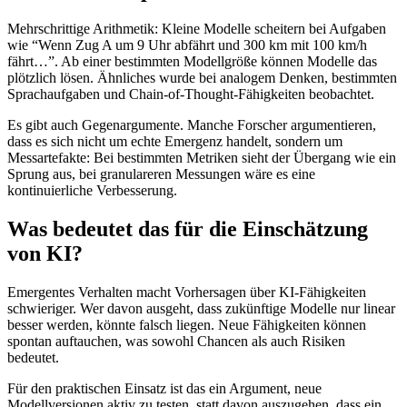
Mehrschrittige Arithmetik: Kleine Modelle scheitern bei Aufgaben
wie “Wenn Zug A um 9 Uhr abfährt und 300 km mit 100 km/h
fährt…”. Ab einer bestimmten Modellgröße können Modelle das
plötzlich lösen. Ähnliches wurde bei analogem Denken, bestimmten
Sprachaufgaben und Chain-of-Thought-Fähigkeiten beobachtet.
Es gibt auch Gegenargumente. Manche Forscher argumentieren,
dass es sich nicht um echte Emergenz handelt, sondern um
Messartefakte: Bei bestimmten Metriken sieht der Übergang wie ein
Sprung aus, bei granulareren Messungen wäre es eine
kontinuierliche Verbesserung.
Was bedeutet das für die Einschätzung
von KI?
Emergentes Verhalten macht Vorhersagen über KI-Fähigkeiten
schwieriger. Wer davon ausgeht, dass zukünftige Modelle nur linear
besser werden, könnte falsch liegen. Neue Fähigkeiten können
spontan auftauchen, was sowohl Chancen als auch Risiken
bedeutet.
Für den praktischen Einsatz ist das ein Argument, neue
Modellversionen aktiv zu testen, statt davon auszugehen, dass ein