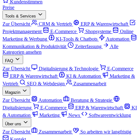
Kundenstimmen
Preise
Tools & Services
Zur Übersicht
CRM & Vertrieb
ERP & Warenwirtschaft
Projektmanagement
E-Commerce
Shopsysteme
Online
Marketing & Werbung
KI-Tools & Chatbots
Automation
Kommunikation & Produktivität
Zeiterfassung
Alle
Kategorien ansehen
FAQ
Zur Übersicht
Digitalisierung & Technologie
E-Commerce
ERP & Warenwirtschaft
KI & Automation
Marketing &
Vertrieb
SEO & Webdesign
Zusammenarbeit
Magazin
Zur Übersicht
Automation
Beratung & Strategie
Digitalisierung
E-Commerce
ERP & Warenwirtschaft
KI
& Automation
Marketing
News
Softwareentwicklung
Über uns
Zur Übersicht
Zusammenarbeit
So arbeiten wir langfristig
Kontakt