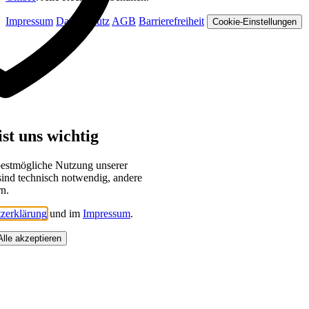
Impressum
Datenschutz
AGB
Barrierefreiheit
Cookie-Einstellungen
st uns wichtig
bestmögliche Nutzung unserer
sind technisch notwendig, andere
rn.
zerklärung
und im
Impressum
.
Alle akzeptieren