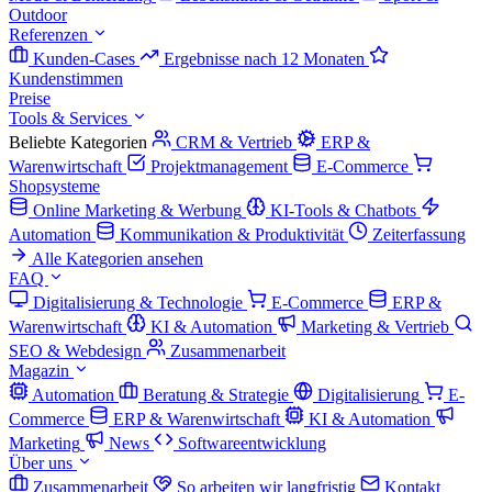
Outdoor
Referenzen
Kunden-Cases
Ergebnisse nach 12 Monaten
Kundenstimmen
Preise
Tools & Services
Beliebte Kategorien
CRM & Vertrieb
ERP &
Warenwirtschaft
Projektmanagement
E-Commerce
Shopsysteme
Online Marketing & Werbung
KI-Tools & Chatbots
Automation
Kommunikation & Produktivität
Zeiterfassung
Alle Kategorien ansehen
FAQ
Digitalisierung & Technologie
E-Commerce
ERP &
Warenwirtschaft
KI & Automation
Marketing & Vertrieb
SEO & Webdesign
Zusammenarbeit
Magazin
Automation
Beratung & Strategie
Digitalisierung
E-
Commerce
ERP & Warenwirtschaft
KI & Automation
Marketing
News
Softwareentwicklung
Über uns
Zusammenarbeit
So arbeiten wir langfristig
Kontakt