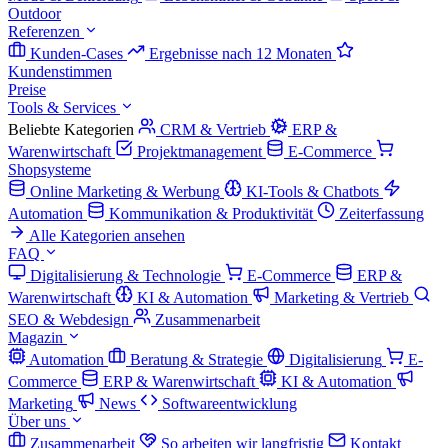
Outdoor
Referenzen
Kunden-Cases
Ergebnisse nach 12 Monaten
Kundenstimmen
Preise
Tools & Services
Beliebte Kategorien
CRM & Vertrieb
ERP &
Warenwirtschaft
Projektmanagement
E-Commerce
Shopsysteme
Online Marketing & Werbung
KI-Tools & Chatbots
Automation
Kommunikation & Produktivität
Zeiterfassung
Alle Kategorien ansehen
FAQ
Digitalisierung & Technologie
E-Commerce
ERP &
Warenwirtschaft
KI & Automation
Marketing & Vertrieb
SEO & Webdesign
Zusammenarbeit
Magazin
Automation
Beratung & Strategie
Digitalisierung
E-
Commerce
ERP & Warenwirtschaft
KI & Automation
Marketing
News
Softwareentwicklung
Über uns
Zusammenarbeit
So arbeiten wir langfristig
Kontakt