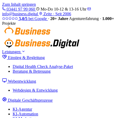
Zum Inhalt springen
03441 97 99 060
Mo-Do 10-12 & 13-16 Uhr
info@business.digital
Zeitz · Seit 2006
5,0/5
bei Google
·
20+ Jahre
Agenturerfahrung
·
1.000+
Projekte
Leistungen
Einstieg & Begleitung
Digital Health Check
Analyse-Paket
Beratung & Betreuung
Webentwicklung
Webdesign & Entwicklung
Digitale Geschäftsprozesse
KI-Agentur
KI-Automation