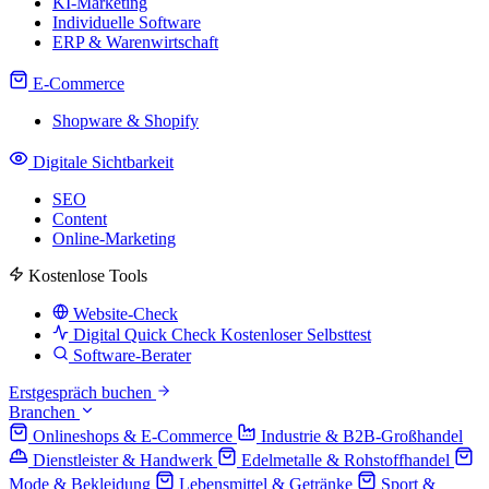
KI-Marketing
Individuelle Software
ERP & Warenwirtschaft
E-Commerce
Shopware & Shopify
Digitale Sichtbarkeit
SEO
Content
Online-Marketing
Kostenlose Tools
Website-Check
Digital Quick Check
Kostenloser Selbsttest
Software-Berater
Erstgespräch buchen
Branchen
Onlineshops & E-Commerce
Industrie & B2B-Großhandel
Dienstleister & Handwerk
Edelmetalle & Rohstoffhandel
Mode & Bekleidung
Lebensmittel & Getränke
Sport &