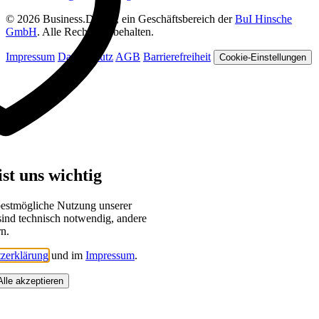
© 2026 Business.Digital, ein Geschäftsbereich der
BuI Hinsche
GmbH
. Alle Rechte vorbehalten.
Impressum
Datenschutz
AGB
Barrierefreiheit
Cookie-Einstellungen
st uns wichtig
bestmögliche Nutzung unserer
sind technisch notwendig, andere
rn.
zerklärung
und im
Impressum
.
Alle akzeptieren