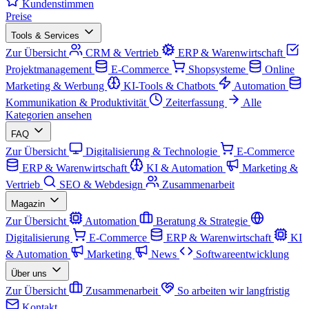
Kundenstimmen
Preise
Tools & Services
Zur Übersicht
CRM & Vertrieb
ERP & Warenwirtschaft
Projektmanagement
E-Commerce
Shopsysteme
Online
Marketing & Werbung
KI-Tools & Chatbots
Automation
Kommunikation & Produktivität
Zeiterfassung
Alle
Kategorien ansehen
FAQ
Zur Übersicht
Digitalisierung & Technologie
E-Commerce
ERP & Warenwirtschaft
KI & Automation
Marketing &
Vertrieb
SEO & Webdesign
Zusammenarbeit
Magazin
Zur Übersicht
Automation
Beratung & Strategie
Digitalisierung
E-Commerce
ERP & Warenwirtschaft
KI
& Automation
Marketing
News
Softwareentwicklung
Über uns
Zur Übersicht
Zusammenarbeit
So arbeiten wir langfristig
Kontakt