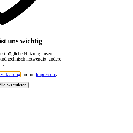
st uns wichtig
bestmögliche Nutzung unserer
sind technisch notwendig, andere
rn.
zerklärung
und im
Impressum
.
Alle akzeptieren