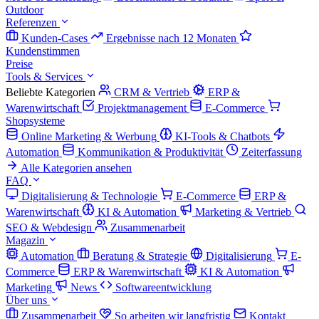
Outdoor
Referenzen
Kunden-Cases
Ergebnisse nach 12 Monaten
Kundenstimmen
Preise
Tools & Services
Beliebte Kategorien
CRM & Vertrieb
ERP &
Warenwirtschaft
Projektmanagement
E-Commerce
Shopsysteme
Online Marketing & Werbung
KI-Tools & Chatbots
Automation
Kommunikation & Produktivität
Zeiterfassung
Alle Kategorien ansehen
FAQ
Digitalisierung & Technologie
E-Commerce
ERP &
Warenwirtschaft
KI & Automation
Marketing & Vertrieb
SEO & Webdesign
Zusammenarbeit
Magazin
Automation
Beratung & Strategie
Digitalisierung
E-
Commerce
ERP & Warenwirtschaft
KI & Automation
Marketing
News
Softwareentwicklung
Über uns
Zusammenarbeit
So arbeiten wir langfristig
Kontakt