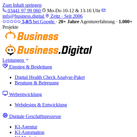
Zum Inhalt springen
03441 97 99 060
Mo-Do 10-12 & 13-16 Uhr
info@business.digital
Zeitz · Seit 2006
5,0/5
bei Google
·
20+ Jahre
Agenturerfahrung
·
1.000+
Projekte
Leistungen
Einstieg & Begleitung
Digital Health Check
Analyse-Paket
Beratung & Betreuung
Webentwicklung
Webdesign & Entwicklung
Digitale Geschäftsprozesse
KI-Agentur
KI-Automation