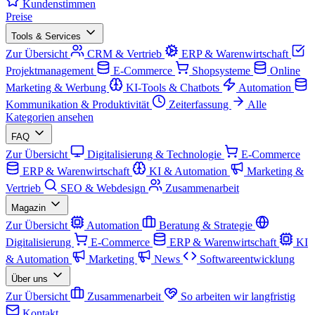
Kundenstimmen
Preise
Tools & Services
Zur Übersicht
CRM & Vertrieb
ERP & Warenwirtschaft
Projektmanagement
E-Commerce
Shopsysteme
Online
Marketing & Werbung
KI-Tools & Chatbots
Automation
Kommunikation & Produktivität
Zeiterfassung
Alle
Kategorien ansehen
FAQ
Zur Übersicht
Digitalisierung & Technologie
E-Commerce
ERP & Warenwirtschaft
KI & Automation
Marketing &
Vertrieb
SEO & Webdesign
Zusammenarbeit
Magazin
Zur Übersicht
Automation
Beratung & Strategie
Digitalisierung
E-Commerce
ERP & Warenwirtschaft
KI
& Automation
Marketing
News
Softwareentwicklung
Über uns
Zur Übersicht
Zusammenarbeit
So arbeiten wir langfristig
Kontakt