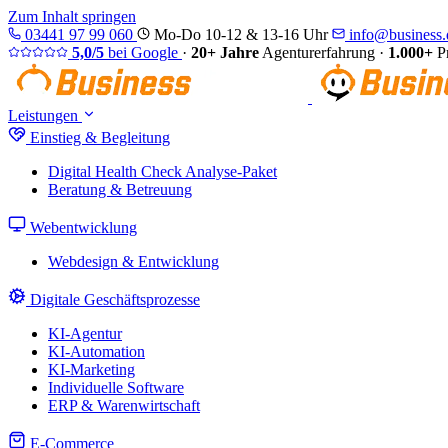
Zum Inhalt springen
03441 97 99 060
Mo-Do 10-12 & 13-16 Uhr
info@business.d
5,0/5
bei Google
·
20+ Jahre
Agenturerfahrung
·
1.000+
Pr
Leistungen
Einstieg & Begleitung
Digital Health Check
Analyse-Paket
Beratung & Betreuung
Webentwicklung
Webdesign & Entwicklung
Digitale Geschäftsprozesse
KI-Agentur
KI-Automation
KI-Marketing
Individuelle Software
ERP & Warenwirtschaft
E-Commerce