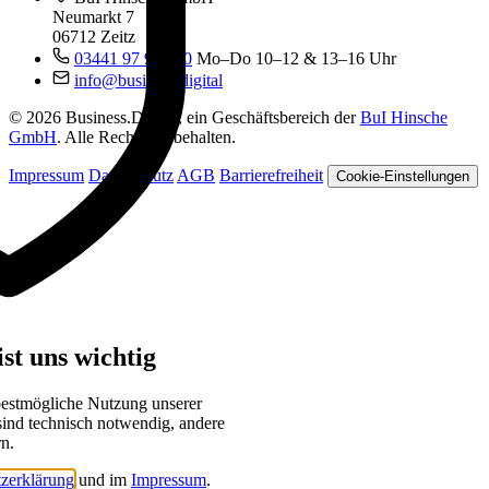
Neumarkt 7
06712 Zeitz
03441 97 99 060
Mo–Do 10–12 & 13–16 Uhr
info@business.digital
© 2026 Business.Digital, ein Geschäftsbereich der
BuI Hinsche
GmbH
. Alle Rechte vorbehalten.
Impressum
Datenschutz
AGB
Barrierefreiheit
Cookie-Einstellungen
st uns wichtig
bestmögliche Nutzung unserer
sind technisch notwendig, andere
rn.
zerklärung
und im
Impressum
.