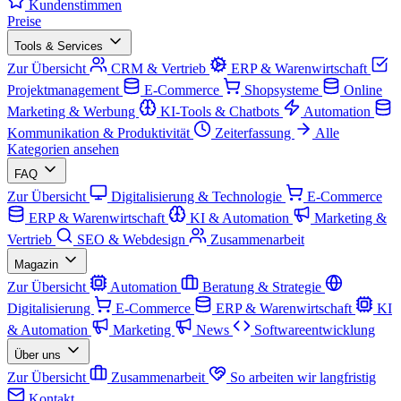
Kundenstimmen
Preise
Tools & Services
Zur Übersicht
CRM & Vertrieb
ERP & Warenwirtschaft
Projektmanagement
E-Commerce
Shopsysteme
Online
Marketing & Werbung
KI-Tools & Chatbots
Automation
Kommunikation & Produktivität
Zeiterfassung
Alle
Kategorien ansehen
FAQ
Zur Übersicht
Digitalisierung & Technologie
E-Commerce
ERP & Warenwirtschaft
KI & Automation
Marketing &
Vertrieb
SEO & Webdesign
Zusammenarbeit
Magazin
Zur Übersicht
Automation
Beratung & Strategie
Digitalisierung
E-Commerce
ERP & Warenwirtschaft
KI
& Automation
Marketing
News
Softwareentwicklung
Über uns
Zur Übersicht
Zusammenarbeit
So arbeiten wir langfristig
Kontakt