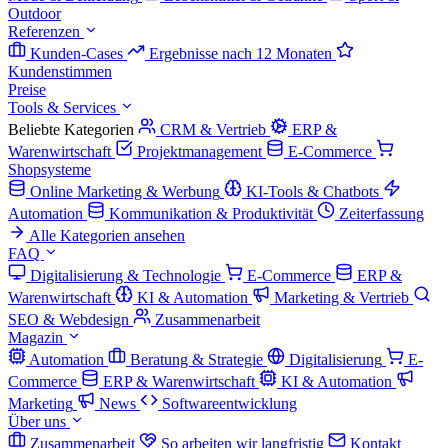
Outdoor
Referenzen
Kunden-Cases
Ergebnisse nach 12 Monaten
Kundenstimmen
Preise
Tools & Services
Beliebte Kategorien
CRM & Vertrieb
ERP &
Warenwirtschaft
Projektmanagement
E-Commerce
Shopsysteme
Online Marketing & Werbung
KI-Tools & Chatbots
Automation
Kommunikation & Produktivität
Zeiterfassung
Alle Kategorien ansehen
FAQ
Digitalisierung & Technologie
E-Commerce
ERP &
Warenwirtschaft
KI & Automation
Marketing & Vertrieb
SEO & Webdesign
Zusammenarbeit
Magazin
Automation
Beratung & Strategie
Digitalisierung
E-
Commerce
ERP & Warenwirtschaft
KI & Automation
Marketing
News
Softwareentwicklung
Über uns
Zusammenarbeit
So arbeiten wir langfristig
Kontakt