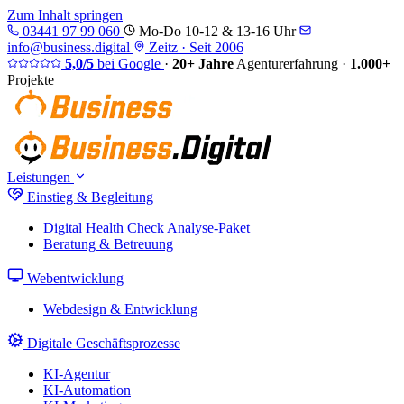
Zum Inhalt springen
03441 97 99 060
Mo-Do 10-12 & 13-16 Uhr
info@business.digital
Zeitz · Seit 2006
5,0/5
bei Google
·
20+ Jahre
Agenturerfahrung
·
1.000+
Projekte
Leistungen
Einstieg & Begleitung
Digital Health Check
Analyse-Paket
Beratung & Betreuung
Webentwicklung
Webdesign & Entwicklung
Digitale Geschäftsprozesse
KI-Agentur
KI-Automation