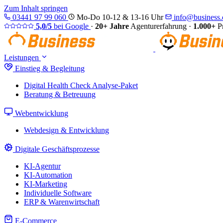
Zum Inhalt springen
03441 97 99 060
Mo-Do 10-12 & 13-16 Uhr
info@business.d
5,0/5
bei Google
·
20+ Jahre
Agenturerfahrung
·
1.000+
Pr
Leistungen
Einstieg & Begleitung
Digital Health Check
Analyse-Paket
Beratung & Betreuung
Webentwicklung
Webdesign & Entwicklung
Digitale Geschäftsprozesse
KI-Agentur
KI-Automation
KI-Marketing
Individuelle Software
ERP & Warenwirtschaft
E-Commerce