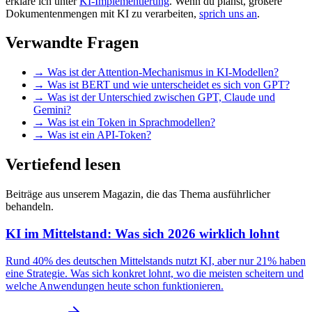
erkläre ich unter
KI-Implementierung
. Wenn du planst, größere
Dokumentenmengen mit KI zu verarbeiten,
sprich uns an
.
Verwandte Fragen
→
Was ist der Attention-Mechanismus in KI-Modellen?
→
Was ist BERT und wie unterscheidet es sich von GPT?
→
Was ist der Unterschied zwischen GPT, Claude und
Gemini?
→
Was ist ein Token in Sprachmodellen?
→
Was ist ein API-Token?
Vertiefend lesen
Beiträge aus unserem Magazin, die das Thema ausführlicher
behandeln.
KI im Mittelstand: Was sich 2026 wirklich lohnt
Rund 40% des deutschen Mittelstands nutzt KI, aber nur 21% haben
eine Strategie. Was sich konkret lohnt, wo die meisten scheitern und
welche Anwendungen heute schon funktionieren.