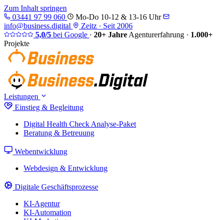
Zum Inhalt springen
03441 97 99 060
Mo-Do 10-12 & 13-16 Uhr
info@business.digital
Zeitz · Seit 2006
5,0/5
bei Google
·
20+ Jahre
Agenturerfahrung
·
1.000+
Projekte
Leistungen
Einstieg & Begleitung
Digital Health Check
Analyse-Paket
Beratung & Betreuung
Webentwicklung
Webdesign & Entwicklung
Digitale Geschäftsprozesse
KI-Agentur
KI-Automation