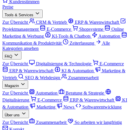
Kundenstimmen
Preise
Tools & Services
Zur Übersicht
CRM & Vertrieb
ERP & Warenwirtschaft
Projektmanagement
E-Commerce
Shopsysteme
Online
Marketing & Werbung
KI-Tools & Chatbots
Automation
Kommunikation & Produktivität
Zeiterfassung
Alle
Kategorien ansehen
FAQ
Zur Übersicht
Digitalisierung & Technologie
E-Commerce
ERP & Warenwirtschaft
KI & Automation
Marketing &
Vertrieb
SEO & Webdesign
Zusammenarbeit
Magazin
Zur Übersicht
Automation
Beratung & Strategie
Digitalisierung
E-Commerce
ERP & Warenwirtschaft
KI
& Automation
Marketing
News
Softwareentwicklung
Über uns
Zur Übersicht
Zusammenarbeit
So arbeiten wir langfristig
Kontakt