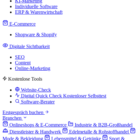
KI-Marketing
Individuelle Software
ERP & Warenwirtschaft
E-Commerce
Shopware & Shopify
Digitale Sichtbarkeit
SEO
Content
Online-Marketing
Kostenlose Tools
Website-Check
Digital Quick Check
Kostenloser Selbsttest
Software-Berater
Erstgespräch buchen
Branchen
Onlineshops & E-Commerce
Industrie & B2B-Großhandel
Dienstleister & Handwerk
Edelmetalle & Rohstoffhandel
Mode & Bekleidung
Lebensmittel & Getränke
Sport &