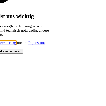
st uns wichtig
bestmögliche Nutzung unserer
sind technisch notwendig, andere
rn.
zerklärung
und im
Impressum
.
Alle akzeptieren