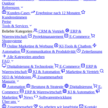
Outdoor
Referenzen
Kunden-Cases
Ergebnisse nach 12 Monaten
Kundenstimmen
Preise
Tools & Services
Beliebte Kategorien
CRM & Vertrieb
ERP &
Warenwirtschaft
Projektmanagement
E-Commerce
Shopsysteme
Online Marketing & Werbung
KI-Tools & Chatbots
Automation
Kommunikation & Produktivität
Zeiterfassung
Alle Kategorien ansehen
FAQ
Digitalisierung & Technologie
E-Commerce
ERP &
Warenwirtschaft
KI & Automation
Marketing & Vertrieb
SEO & Webdesign
Zusammenarbeit
Magazin
Automation
Beratung & Strategie
Digitalisierung
E-
Commerce
ERP & Warenwirtschaft
KI & Automation
Marketing
News
Softwareentwicklung
Über uns
Zusammenarbeit
So arbeiten wir langfristig
Kontakt