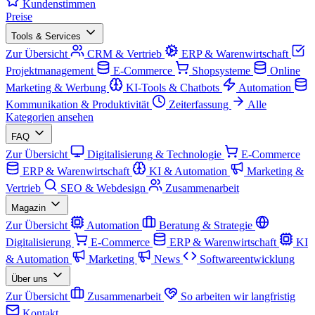
Kundenstimmen
Preise
Tools & Services
Zur Übersicht
CRM & Vertrieb
ERP & Warenwirtschaft
Projektmanagement
E-Commerce
Shopsysteme
Online
Marketing & Werbung
KI-Tools & Chatbots
Automation
Kommunikation & Produktivität
Zeiterfassung
Alle
Kategorien ansehen
FAQ
Zur Übersicht
Digitalisierung & Technologie
E-Commerce
ERP & Warenwirtschaft
KI & Automation
Marketing &
Vertrieb
SEO & Webdesign
Zusammenarbeit
Magazin
Zur Übersicht
Automation
Beratung & Strategie
Digitalisierung
E-Commerce
ERP & Warenwirtschaft
KI
& Automation
Marketing
News
Softwareentwicklung
Über uns
Zur Übersicht
Zusammenarbeit
So arbeiten wir langfristig
Kontakt