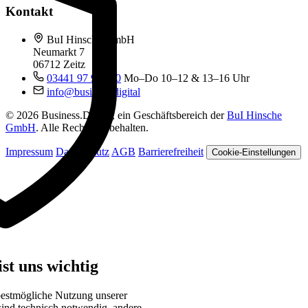
Kontakt
BuI Hinsche GmbH
Neumarkt 7
06712 Zeitz
03441 97 99 060
Mo–Do 10–12 & 13–16 Uhr
info@business.digital
© 2026 Business.Digital, ein Geschäftsbereich der
BuI Hinsche
GmbH
. Alle Rechte vorbehalten.
Impressum
Datenschutz
AGB
Barrierefreiheit
Cookie-Einstellungen
st uns wichtig
bestmögliche Nutzung unserer
sind technisch notwendig, andere