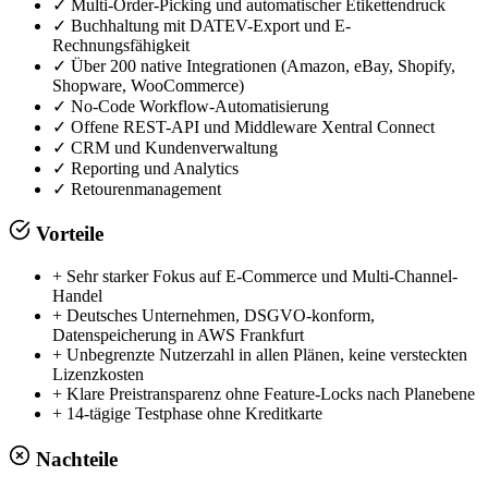
✓
Multi-Order-Picking und automatischer Etikettendruck
✓
Buchhaltung mit DATEV-Export und E-
Rechnungsfähigkeit
✓
Über 200 native Integrationen (Amazon, eBay, Shopify,
Shopware, WooCommerce)
✓
No-Code Workflow-Automatisierung
✓
Offene REST-API und Middleware Xentral Connect
✓
CRM und Kundenverwaltung
✓
Reporting und Analytics
✓
Retourenmanagement
Vorteile
+
Sehr starker Fokus auf E-Commerce und Multi-Channel-
Handel
+
Deutsches Unternehmen, DSGVO-konform,
Datenspeicherung in AWS Frankfurt
+
Unbegrenzte Nutzerzahl in allen Plänen, keine versteckten
Lizenzkosten
+
Klare Preistransparenz ohne Feature-Locks nach Planebene
+
14-tägige Testphase ohne Kreditkarte
Nachteile