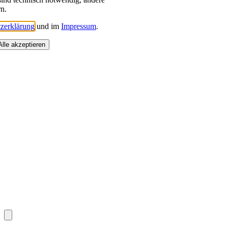
rn.
zerklärung
und im
Impressum
.
Alle akzeptieren