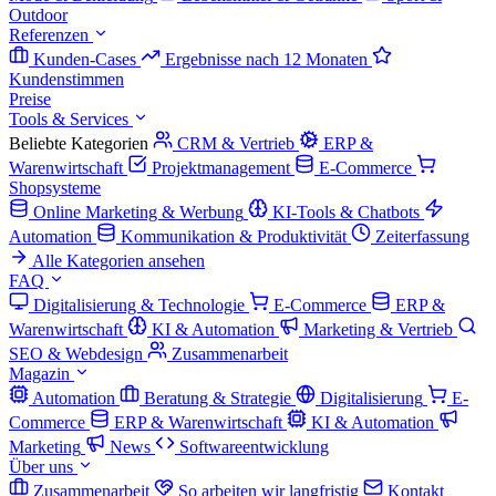
Outdoor
Referenzen
Kunden-Cases
Ergebnisse nach 12 Monaten
Kundenstimmen
Preise
Tools & Services
Beliebte Kategorien
CRM & Vertrieb
ERP &
Warenwirtschaft
Projektmanagement
E-Commerce
Shopsysteme
Online Marketing & Werbung
KI-Tools & Chatbots
Automation
Kommunikation & Produktivität
Zeiterfassung
Alle Kategorien ansehen
FAQ
Digitalisierung & Technologie
E-Commerce
ERP &
Warenwirtschaft
KI & Automation
Marketing & Vertrieb
SEO & Webdesign
Zusammenarbeit
Magazin
Automation
Beratung & Strategie
Digitalisierung
E-
Commerce
ERP & Warenwirtschaft
KI & Automation
Marketing
News
Softwareentwicklung
Über uns
Zusammenarbeit
So arbeiten wir langfristig
Kontakt