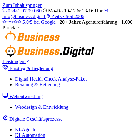
Zum Inhalt springen
03441 97 99 060
Mo-Do 10-12 & 13-16 Uhr
info@business.digital
Zeitz · Seit 2006
5,0/5
bei Google
·
20+ Jahre
Agenturerfahrung
·
1.000+
Projekte
Leistungen
Einstieg & Begleitung
Digital Health Check
Analyse-Paket
Beratung & Betreuung
Webentwicklung
Webdesign & Entwicklung
Digitale Geschäftsprozesse
KI-Agentur
KI-Automation