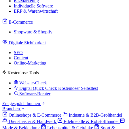
KI-Marketing
Individuelle Software
ERP & Warenwirtschaft
E-Commerce
Shopware & Shopify
Digitale Sichtbarkeit
SEO
Content
Online-Marketing
Kostenlose Tools
Website-Check
Digital Quick Check
Kostenloser Selbsttest
Software-Berater
Erstgespräch buchen
Branchen
Onlineshops & E-Commerce
Industrie & B2B-Großhandel
Dienstleister & Handwerk
Edelmetalle & Rohstoffhandel
Mode & Bekleidung
Lebensmittel & Getränke
Sport &