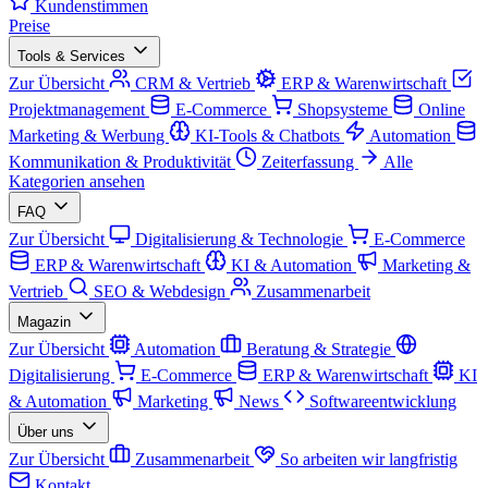
Kundenstimmen
Preise
Tools & Services
Zur Übersicht
CRM & Vertrieb
ERP & Warenwirtschaft
Projektmanagement
E-Commerce
Shopsysteme
Online
Marketing & Werbung
KI-Tools & Chatbots
Automation
Kommunikation & Produktivität
Zeiterfassung
Alle
Kategorien ansehen
FAQ
Zur Übersicht
Digitalisierung & Technologie
E-Commerce
ERP & Warenwirtschaft
KI & Automation
Marketing &
Vertrieb
SEO & Webdesign
Zusammenarbeit
Magazin
Zur Übersicht
Automation
Beratung & Strategie
Digitalisierung
E-Commerce
ERP & Warenwirtschaft
KI
& Automation
Marketing
News
Softwareentwicklung
Über uns
Zur Übersicht
Zusammenarbeit
So arbeiten wir langfristig
Kontakt