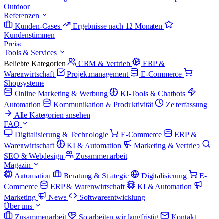
Outdoor
Referenzen
Kunden-Cases
Ergebnisse nach 12 Monaten
Kundenstimmen
Preise
Tools & Services
Beliebte Kategorien
CRM & Vertrieb
ERP &
Warenwirtschaft
Projektmanagement
E-Commerce
Shopsysteme
Online Marketing & Werbung
KI-Tools & Chatbots
Automation
Kommunikation & Produktivität
Zeiterfassung
Alle Kategorien ansehen
FAQ
Digitalisierung & Technologie
E-Commerce
ERP &
Warenwirtschaft
KI & Automation
Marketing & Vertrieb
SEO & Webdesign
Zusammenarbeit
Magazin
Automation
Beratung & Strategie
Digitalisierung
E-
Commerce
ERP & Warenwirtschaft
KI & Automation
Marketing
News
Softwareentwicklung
Über uns
Zusammenarbeit
So arbeiten wir langfristig
Kontakt