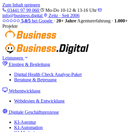
Zum Inhalt springen
03441 97 99 060
Mo-Do 10-12 & 13-16 Uhr
info@business.digital
Zeitz · Seit 2006
5,0/5
bei Google
·
20+ Jahre
Agenturerfahrung
·
1.000+
Projekte
Leistungen
Einstieg & Begleitung
Digital Health Check
Analyse-Paket
Beratung & Betreuung
Webentwicklung
Webdesign & Entwicklung
Digitale Geschäftsprozesse
KI-Agentur
KI-Automation