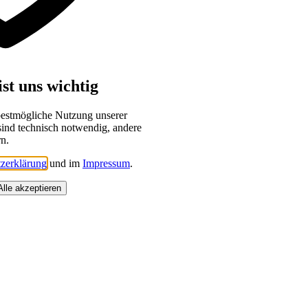
st uns wichtig
bestmögliche Nutzung unserer
sind technisch notwendig, andere
rn.
zerklärung
und im
Impressum
.
Alle akzeptieren