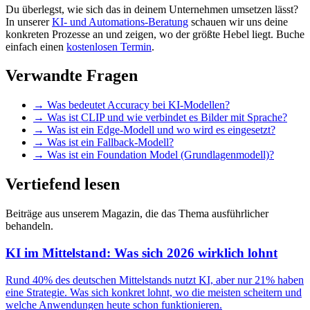
Du überlegst, wie sich das in deinem Unternehmen umsetzen lässt?
In unserer
KI- und Automations-Beratung
schauen wir uns deine
konkreten Prozesse an und zeigen, wo der größte Hebel liegt. Buche
einfach einen
kostenlosen Termin
.
Verwandte Fragen
→
Was bedeutet Accuracy bei KI-Modellen?
→
Was ist CLIP und wie verbindet es Bilder mit Sprache?
→
Was ist ein Edge-Modell und wo wird es eingesetzt?
→
Was ist ein Fallback-Modell?
→
Was ist ein Foundation Model (Grundlagenmodell)?
Vertiefend lesen
Beiträge aus unserem Magazin, die das Thema ausführlicher
behandeln.
KI im Mittelstand: Was sich 2026 wirklich lohnt
Rund 40% des deutschen Mittelstands nutzt KI, aber nur 21% haben
eine Strategie. Was sich konkret lohnt, wo die meisten scheitern und
welche Anwendungen heute schon funktionieren.