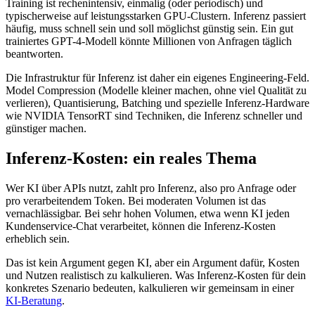
Training ist rechenintensiv, einmalig (oder periodisch) und
typischerweise auf leistungsstarken GPU-Clustern. Inferenz passiert
häufig, muss schnell sein und soll möglichst günstig sein. Ein gut
trainiertes GPT-4-Modell könnte Millionen von Anfragen täglich
beantworten.
Die Infrastruktur für Inferenz ist daher ein eigenes Engineering-Feld.
Model Compression (Modelle kleiner machen, ohne viel Qualität zu
verlieren), Quantisierung, Batching und spezielle Inferenz-Hardware
wie NVIDIA TensorRT sind Techniken, die Inferenz schneller und
günstiger machen.
Inferenz-Kosten: ein reales Thema
Wer KI über APIs nutzt, zahlt pro Inferenz, also pro Anfrage oder
pro verarbeitendem Token. Bei moderaten Volumen ist das
vernachlässigbar. Bei sehr hohen Volumen, etwa wenn KI jeden
Kundenservice-Chat verarbeitet, können die Inferenz-Kosten
erheblich sein.
Das ist kein Argument gegen KI, aber ein Argument dafür, Kosten
und Nutzen realistisch zu kalkulieren. Was Inferenz-Kosten für dein
konkretes Szenario bedeuten, kalkulieren wir gemeinsam in einer
KI-Beratung
.