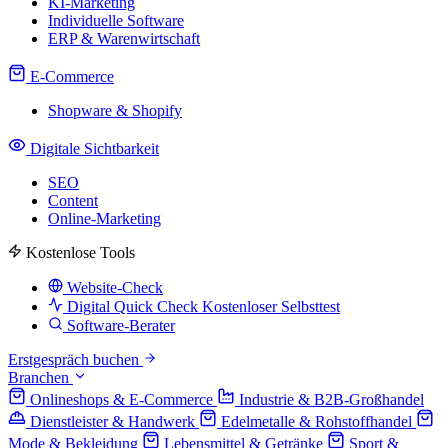
KI-Marketing
Individuelle Software
ERP & Warenwirtschaft
E-Commerce
Shopware & Shopify
Digitale Sichtbarkeit
SEO
Content
Online-Marketing
Kostenlose Tools
Website-Check
Digital Quick Check
Kostenloser Selbsttest
Software-Berater
Erstgespräch buchen
Branchen
Onlineshops & E-Commerce
Industrie & B2B-Großhandel
Dienstleister & Handwerk
Edelmetalle & Rohstoffhandel
Mode & Bekleidung
Lebensmittel & Getränke
Sport &